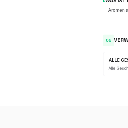
WAS IST 
Aromen si
VERW
ALLE G
Alle Gesc