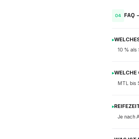
FAQ 
WELCHES
10 % als 
WELCHE 
MTL bis 
REIFEZEI
Je nach A