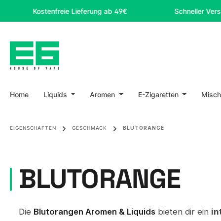
m Hauptinhalt springen
Zur Suche springen
Zur Hauptnavigation springen
Kostenfreie Lieferung ab 49€
Schneller Versand
Home
Liquids
Aromen
E-Zigaretten
Misch
EIGENSCHAFTEN
GESCHMACK
BLUTORANGE
BLUTORANGE
Die
Blutorangen Aromen & Liquids
bieten dir ein
in