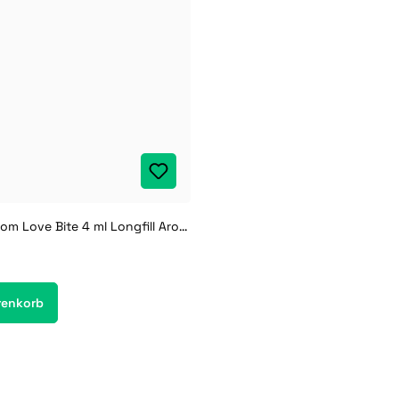
Six Licks Venom Love Bite 4 ml Longfill Aroma
renkorb