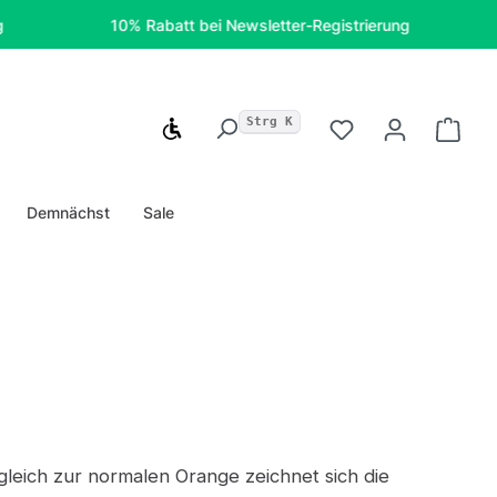
10% Rabatt bei Newsletter-Registrierung
Kost
Strg K
Werkzeugleiste anzeigen
Du hast 0 Produ
Ware
Demnächst
Sale
gleich zur normalen Orange zeichnet sich die