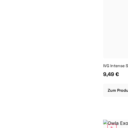
9,49 €
Zum Prod
RABATT
%