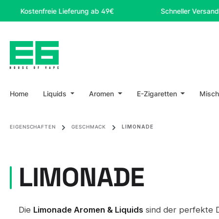
m Hauptinhalt springen
Zur Suche springen
Zur Hauptnavigation springen
stenfreie Lieferung ab 49€
Schneller Versand
Home
Liquids
Aromen
E-Zigaretten
Misch
EIGENSCHAFTEN
GESCHMACK
LIMONADE
LIMONADE
Die
Limonade Aromen & Liquids
sind der perfekte 