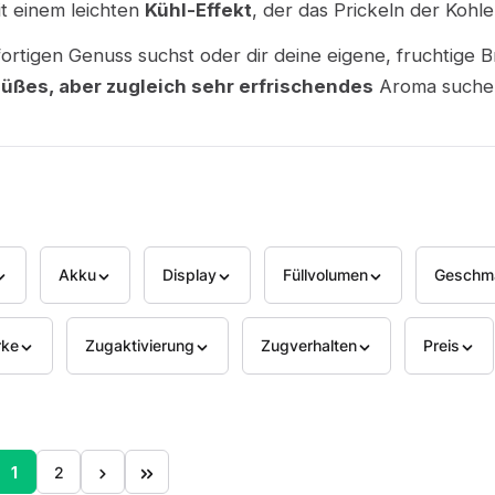
t einem leichten
Kühl-Effekt
, der das Prickeln der Kohlen
ortigen Genuss suchst oder dir deine eigene, fruchtige
üßes, aber zugleich sehr erfrischendes
Aroma suche
Akku
Display
Füllvolumen
Geschm
rke
Zugaktivierung
Zugverhalten
Preis
1
2
Seite
Seite