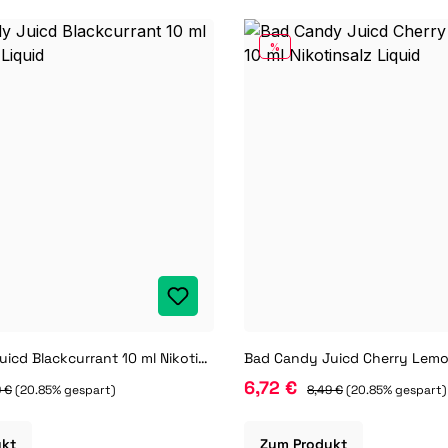
RABATT
%
Bad Candy Juicd Blackcurrant 10 ml Nikotinsalz Liquid
6,72 €
 €
(20.85% gespart)
8,49 €
(20.85% gespart)
ukt
Zum Produkt