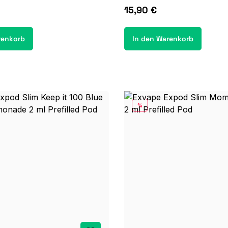
15,90 €
renkorb
In den Warenkorb
RABATT
%