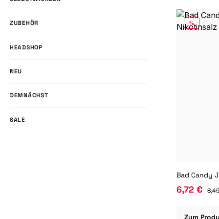
ZUBEHÖR
RABATT
%
HEADSHOP
NEU
DEMNÄCHST
SALE
6,72 €
8,49
Zum Prod