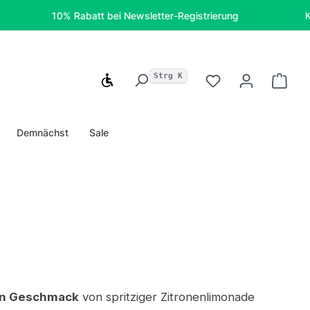
10% Rabatt bei Newsletter-Registrierung
Kostenfre
Strg K
Werkzeugleiste anzeigen
Du hast 0 Produ
Ware
Demnächst
Sale
en Geschmack
von spritziger Zitronenlimonade