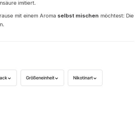
säure imitiert.
 Brause mit einem Aroma
selbst mischen
möchtest: Die
n.
ack
Größeneinheit
Nikotinart