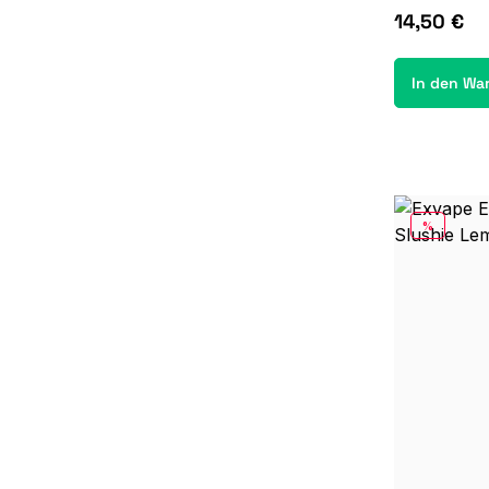
14,50 €
In den Wa
RABATT
%