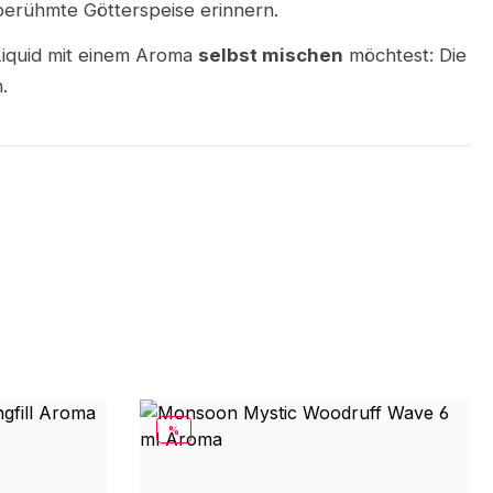
 berühmte Götterspeise erinnern.
Liquid mit einem Aroma
selbst mischen
möchtest: Die
.
RABATT
%