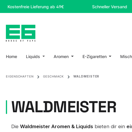
m Hauptinhalt springen
Zur Suche springen
Zur Hauptnavigation springen
enfreie Lieferung ab 49€
Schneller Versand
Home
Liquids
Aromen
E-Zigaretten
Misch
EIGENSCHAFTEN
GESCHMACK
WALDMEISTER
WALDMEISTER
Die
Waldmeister Aromen & Liquids
bieten dir ein
ei