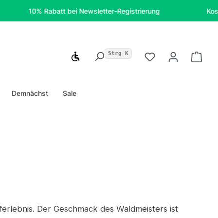
10% Rabatt bei Newsletter-Registrierung
Kostenfreie
Strg K
Werkzeugleiste anzeigen
Du hast 0 Produ
Ware
Demnächst
Sale
rlebnis. Der Geschmack des Waldmeisters ist