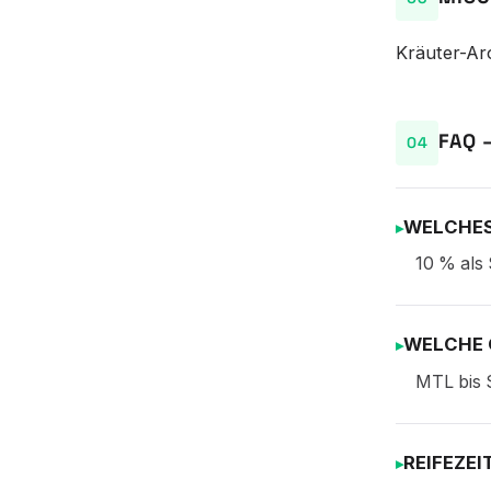
Kräuter-Ar
FAQ 
WELCHES
10 % als 
WELCHE 
MTL bis 
REIFEZEI