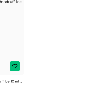
Yeti Overdosed Mango Woodruff Ice 10 ml Aroma