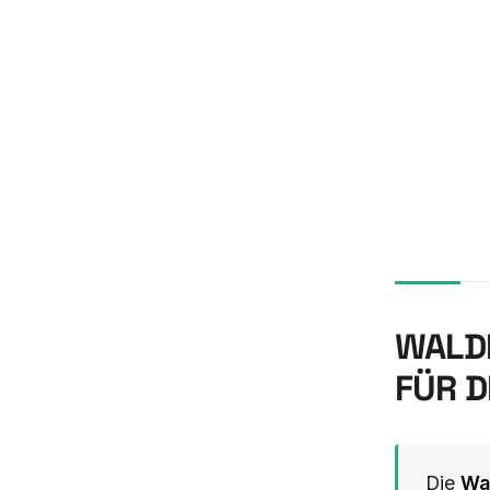
WALDM
ÜR DE
Die
Wa