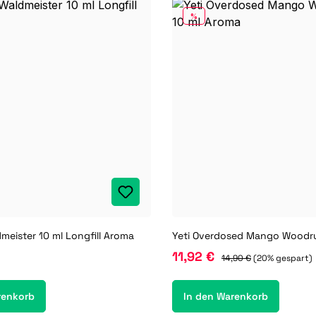
RABATT
%
dmeister 10 ml Longfill Aroma
11,92 €
14,90 €
(20% gespart)
renkorb
In den Warenkorb