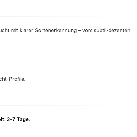
frucht mit klarer Sortenerkennung – vom subtil-dezenten
ht-Profile.
it: 3–7 Tage
.