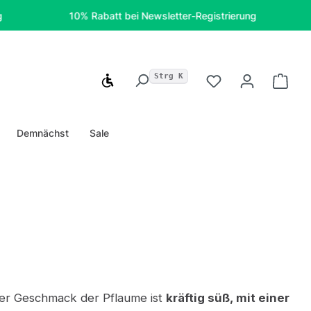
10% Rabatt bei Newsletter-Registrierung
Kos
Strg K
Werkzeugleiste anzeigen
Du hast 0 Produ
Ware
Demnächst
Sale
er Geschmack der Pflaume ist
kräftig süß, mit einer