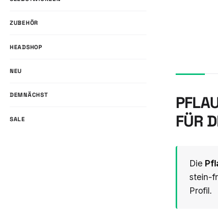
ZUBEHÖR
HEADSHOP
NEU
DEMNÄCHST
PFLAU
ÜR DE
SALE
Die
Pf
stein-f
Profil.