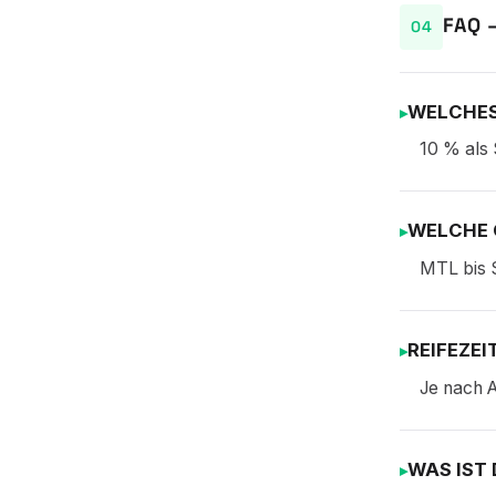
FAQ 
WELCHES
10 % als 
WELCHE 
MTL bis 
REIFEZEI
Je nach A
WAS IST 