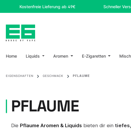
m Hauptinhalt springen
Zur Suche springen
Zur Hauptnavigation springen
Kostenfreie Lieferung ab 49€
Schneller Versand
Home
Liquids
Aromen
E-Zigaretten
Misch
EIGENSCHAFTEN
GESCHMACK
PFLAUME
PFLAUME
Die
Pflaume Aromen & Liquids
bieten dir ein
tiefes