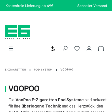
Zum Hauptinhalt springen
ostenfreie Lieferung ab 49€
Schneller Versand
Werkzeugleiste anzeigen
Du hast 0 Produ
Ware
E-ZIGARETTEN
POD SYSTEM
VOOPOO
VOOPOO
Die
VooPoo E-Zigaretten Pod Systeme
sind bekannt
für ihre
überlegene Technik
und das Herzstück: den