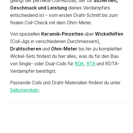
gelingt der perfekte Coil-Aufbau, der für
Sicherheit,
Geschmack und Leistung
deines Verdampfers
entscheidend ist – vom ersten Draht-Schnitt bis zum
finalen Coil-Check mit dem Ohm-Meter.
Von speziellen
Keramik-Pinzetten
über
Wickelhilfen
(Coil-Jigs in verschiedenen Durchmessern),
Drahtscheren
und
Ohm-Meter
bis hin zu kompletten
Wickel-Sets findest du hier alles, was du für den Bau
von Single- oder Dual-Coils für
RDA
,
RTA
und RDTA-
Verdampfer benötigst.
Passende Coils und Draht-Materialien findest du unter
Selbstwickeln
.