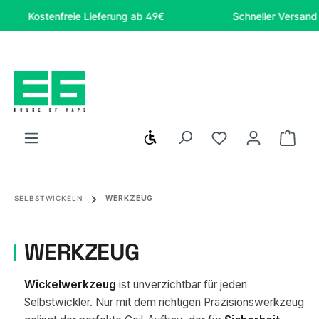
Zum Hauptinhalt springen
Kostenfreie Lieferung ab 49€
Schneller Versand
Werkzeugleiste anzeigen
Du hast 0 Produ
Ware
SELBSTWICKELN
WERKZEUG
WERKZEUG
Wickelwerkzeug
ist unverzichtbar für jeden
Selbstwickler. Nur mit dem richtigen Präzisionswerkzeug