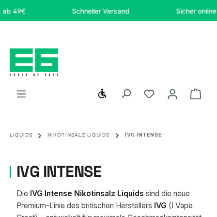
Zum Hauptinhalt springen
Schneller Versand
Sicher online einkau
Werkzeugleiste anzeigen
Du hast 0 Produ
Ware
LIQUIDS
NIKOTINSALZ LIQUIDS
IVG INTENSE
IVG INTENSE
Die
IVG Intense Nikotinsalz Liquids
sind die neue
Premium-Linie des britischen Herstellers
IVG
(I Vape