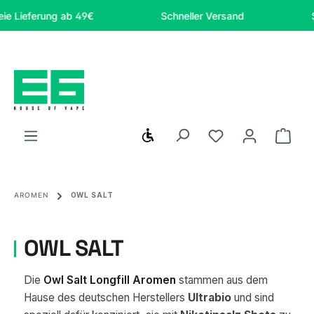
Zum Hauptinhalt springen
rung ab 49€
Schneller Versand
Sicher on
Werkzeugleiste anzeigen
Du hast 0 Produ
Ware
AROMEN
OWL SALT
OWL SALT
Die
Owl Salt Longfill Aromen
stammen aus dem
Hause des deutschen Herstellers
Ultrabio
und sind