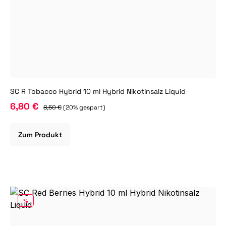
SC R Tobacco Hybrid 10 ml Hybrid Nikotinsalz Liquid
6,80 €
8,50 €
(20% gespart)
Zum Produkt
RABATT
%