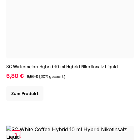
SC Watermelon Hybrid 10 ml Hybrid Nikotinsalz Liquid
6,80 €
8,50 €
(20% gespart)
Zum Produkt
RABATT
%