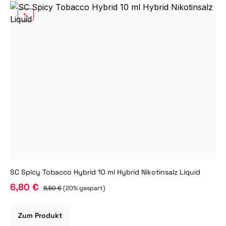
RABATT
%
SC Spicy Tobacco Hybrid 10 ml Hybrid Nikotinsalz Liquid
6,80 €
8,50 €
(20% gespart)
Zum Produkt