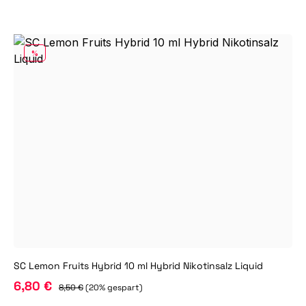
RABATT
%
SC Lemon Fruits Hybrid 10 ml Hybrid Nikotinsalz Liquid
6,80 €
8,50 €
(20% gespart)