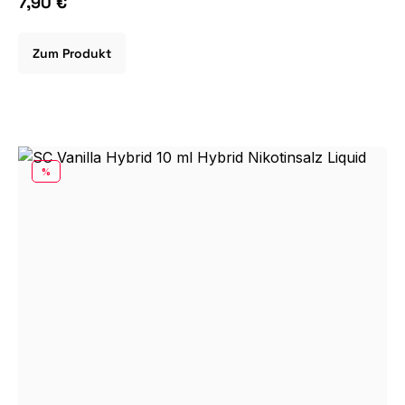
7,90 €
Zum Produkt
RABATT
%