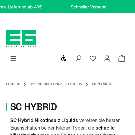
Zum Hauptinhalt springen
ferung ab 49€
Schneller Versand
Sicher 
Werkzeugleiste anzeigen
Du hast 0 Produ
Ware
LIQUIDS
HYBRID NIKOTINSALZ LIQUIDS
SC HYBRID
SC HYBRID
SC Hybrid Nikotinsalz Liquids
vereinen die besten
Eigenschaften beider Nikotin-Typen: die
schnelle