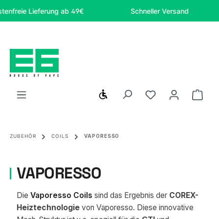
Zum Hauptinhalt springen
reie Lieferung ab 49€
Schneller Versand
Werkzeugleiste anzeigen
Du hast 0 Produ
Ware
ZUBEHÖR
COILS
VAPORESSO
VAPORESSO
Die
Vaporesso Coils
sind das Ergebnis der
COREX-
Heiztechnologie
von Vaporesso. Diese innovative