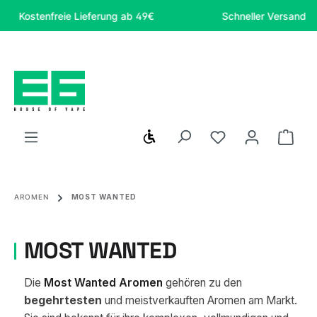
Zum Hauptinhalt springen
Kostenfreie Lieferung ab 49€
Schneller Versand
Werkzeugleiste anzeigen
Du hast 0 Produ
Ware
AROMEN
MOST WANTED
MOST WANTED
Die
Most Wanted Aromen
gehören zu den
begehrtesten
und meistverkauften Aromen am Markt.