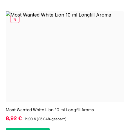
RABATT
%
Most Wanted White Lion 10 ml Longfill Aroma
8,92 €
11,90 €
(25.04% gespart)