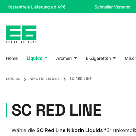
m Hauptinhalt springen
Zur Suche springen
Zur Hauptnavigation springen
enfreie Lieferung ab 49€
Schneller Versand
Home
Liquids
Aromen
E-Zigaretten
Misc
LIQUIDS
NIKOTIN LIQUIDS
SC RED LINE
SC RED LINE
Wähle die
SC Red Line Nikotin Liquids
für unkompliz