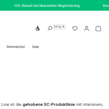
10% Rabatt bei Newsletter-Registrierung
Kostenfreie
Strg K
Werkzeugleiste anzeigen
Du hast 0 Produ
Ware
Demnächst
Sale
Line ist die
gehobene SC-Produktlinie
mit intensiven,