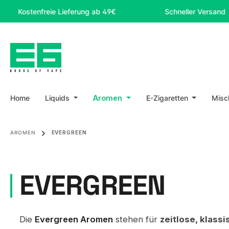
m Hauptinhalt springen
Zur Suche springen
Zur Hauptnavigation springen
stenfreie Lieferung ab 49€
Schneller Versand
Home
Liquids
Aromen
E-Zigaretten
Misc
AROMEN
EVERGREEN
EVERGREEN
Die
Evergreen Aromen
stehen für
zeitlose, klass