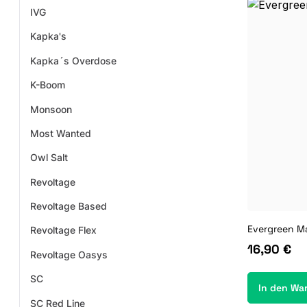
IVG
Kapka's
Kapka´s Overdose
K-Boom
Monsoon
Most Wanted
Owl Salt
Revoltage
Revoltage Based
Evergreen M
Revoltage Flex
16,90 €
Revoltage Oasys
SC
In den Wa
SC Red Line