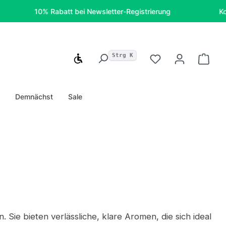
10% Rabatt bei Newsletter-Registrierung
Kostenfre
Strg K
Werkzeugleiste anzeigen
Du hast 0 Produ
Ware
u
Demnächst
Sale
 Sie bieten verlässliche, klare Aromen, die sich ideal