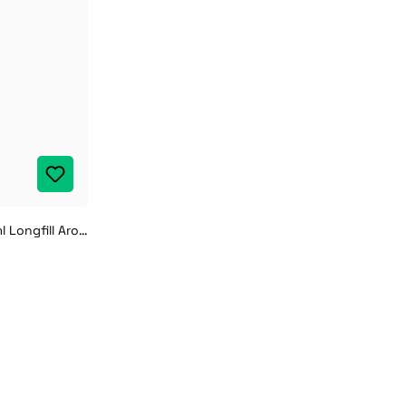
Dampfdidas Sweet Donut 10 ml Longfill Aroma