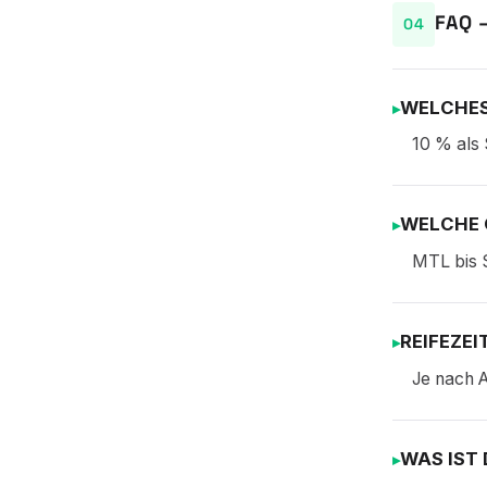
FAQ 
WELCHES
10 % als 
WELCHE 
MTL bis 
REIFEZEI
Je nach A
WAS IST 