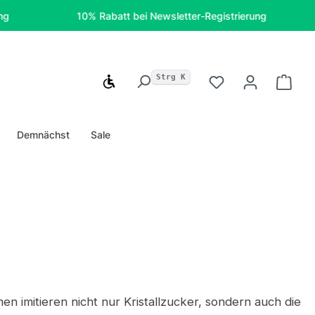
10% Rabatt bei Newsletter-Registrierung
Kos
Strg K
Werkzeugleiste anzeigen
Du hast 0 Produ
Ware
Demnächst
Sale
n imitieren nicht nur Kristallzucker, sondern auch die