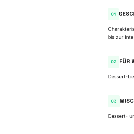
GESC
Charakteri
bis zur int
FÜR 
Dessert-Li
MISC
Dessert- u