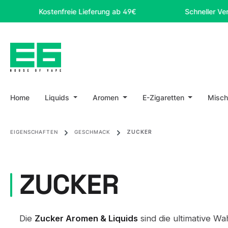
m Hauptinhalt springen
Zur Suche springen
Zur Hauptnavigation springen
Kostenfreie Lieferung ab 49€
Schneller Versand
Home
Liquids
Aromen
E-Zigaretten
Misch
EIGENSCHAFTEN
GESCHMACK
ZUCKER
ZUCKER
Die
Zucker Aromen & Liquids
sind die ultimative Wah