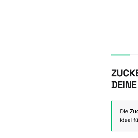
ZUCKE
EINE 
Die
Zu
ideal f