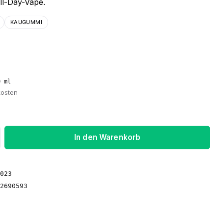
ll-Day-Vape.
KAUGUMMI
0 ml
kosten
ib den gewünschten Wert ein oder benu
In den Warenkorb
023
2690593