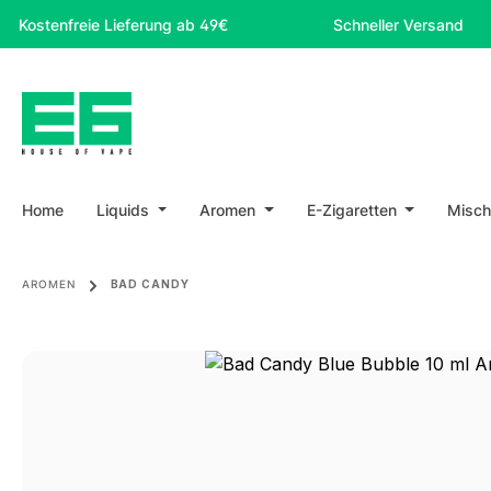
m Hauptinhalt springen
Zur Suche springen
Zur Hauptnavigation springen
nfreie Lieferung ab 49€
Schneller Versand
Home
Liquids
Aromen
E-Zigaretten
Misch
AROMEN
BAD CANDY
Bildergalerie überspringen