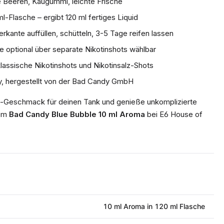
 Beeren, Kaugummi, leichte Frische
l-Flasche – ergibt 120 ml fertiges Liquid
rkante auffüllen, schütteln, 3-5 Tage reifen lassen
ke optional über separate Nikotinshots wählbar
lassische Nikotinshots und Nikotinsalz-Shots
, hergestellt von der Bad Candy GmbH
le-Geschmack für deinen Tank und genieße unkomplizierte
dem
Bad Candy Blue Bubble 10 ml Aroma
bei E6 House of
10 ml Aroma in 120 ml Flasche