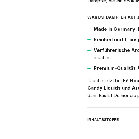
Dampfer, die ein erstkla
WARUM DAMPFER AUF 
Made in Germany:
E
Reinheit und Trans
Verführerische Ar
machen.
Premium-Qualität:
Ü
Tauche jetzt bei
E6 Hou
Candy Liquids und A
dann kaufst Du hier die
INHALTSSTOFFE