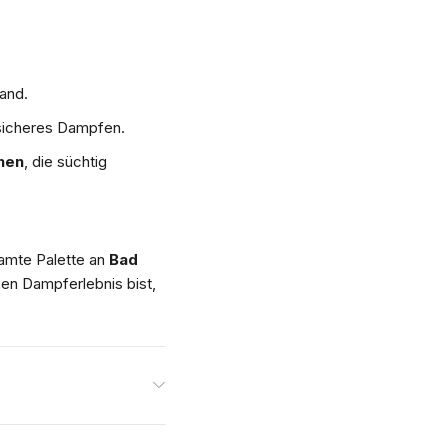
and.
 sicheres Dampfen.
nen
, die süchtig
amte Palette an
Bad
en Dampferlebnis bist,