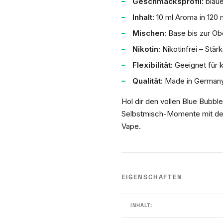
Geschmacksprofil:
blaue
Inhalt:
10 ml Aroma in 120 m
Mischen:
Base bis zur Obe
Nikotin:
Nikotinfrei – Stär
Flexibilität:
Geeignet für k
Qualität:
Made in Germany
Hol dir den vollen Blue Bubb
Selbstmisch-Momente mit 
Vape.
EIGENSCHAFTEN
INHALT: