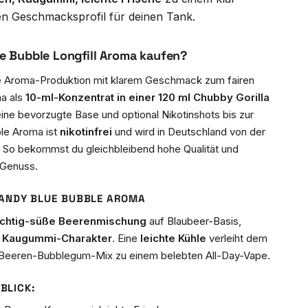
chen Geschmacksprofil für deinen Tank.
 Bubble Longfill Aroma kaufen?
e Aroma-Produktion mit klarem Geschmack zum fairen
ma als
10-ml-Konzentrat in einer 120 ml Chubby Gorilla
eine bevorzugte Base und optional Nikotinshots bis zur
le Aroma ist
nikotinfrei
und wird in Deutschland von der
 So bekommst du gleichbleibend hohe Qualität und
-Genuss.
ANDY BLUE BUBBLE AROMA
uchtig-süße Beerenmischung
auf Blaubeer-Basis,
n
Kaugummi-Charakter
. Eine
leichte Kühle
verleiht dem
n Beeren-Bubblegum-Mix zu einem belebten All-Day-Vape.
BLICK: