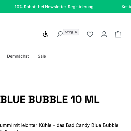
10% Rabatt bei Newsletter-Registrierung
Kostenfreie 
Strg K
Werkzeugleiste anzeigen
Du hast 0 Produ
Ware
Demnächst
Sale
BLUE BUBBLE 10 ML
ummi mit leichter Kühle – das Bad Candy Blue Bubble