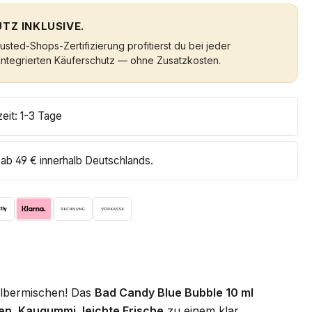
TZ INKLUSIVE.
sted-Shops-Zertifizierung profitierst du bei jeder
integrierten Käuferschutz — ohne Zusatzkosten.
zeit: 1-3 Tage
ab 49 € innerhalb Deutschlands.
lbermischen! Das
Bad Candy Blue Bubble 10 ml
en, Kaugummi, leichte Frische
zu einem klar