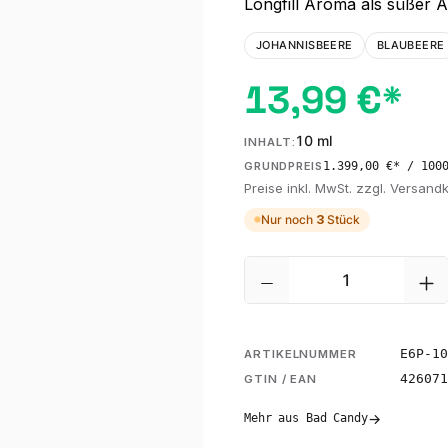
Longfill Aroma als süßer A
JOHANNISBEERE
BLAUBEERE
13,99 €*
10 ml
INHALT:
1.399,00 €* / 100
GRUNDPREIS
Preise inkl. MwSt. zzgl. Versand
Nur noch
3
Stück
Produkt Anzahl: G
E6P-10
ARTIKELNUMMER
426071
GTIN / EAN
→
Mehr aus Bad Candy