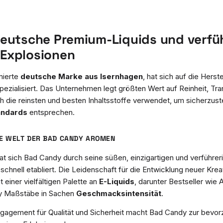
eutsche Premium-Liquids und verfü
Explosionen
mierte
deutsche Marke aus Isernhagen
, hat sich auf die Herst
pezialisiert. Das Unternehmen legt größten Wert auf Reinheit, Tra
h die reinsten und besten Inhaltsstoffe verwendet, um sicherzust
andards
entsprechen.
E WELT DER BAD CANDY AROMEN
at sich Bad Candy durch seine süßen, einzigartigen und verführer
hnell etabliert. Die Leidenschaft für die Entwicklung neuer Kreat
 einer vielfältigen Palette an
E-Liquids
, darunter Bestseller wie
dy Maßstäbe in Sachen
Geschmacksintensität
.
agement für Qualität und Sicherheit macht Bad Candy zur bevor