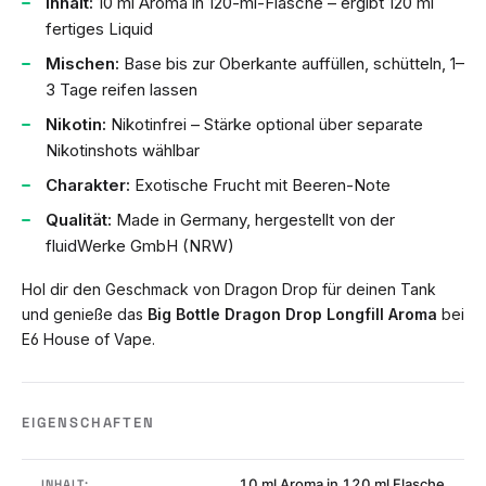
Inhalt:
10 ml Aroma in 120-ml-Flasche – ergibt 120 ml
fertiges Liquid
Mischen:
Base bis zur Oberkante auffüllen, schütteln, 1–
3 Tage reifen lassen
Nikotin:
Nikotinfrei – Stärke optional über separate
Nikotinshots wählbar
Charakter:
Exotische Frucht mit Beeren-Note
Qualität:
Made in Germany, hergestellt von der
fluidWerke GmbH (NRW)
Hol dir den Geschmack von Dragon Drop für deinen Tank
und genieße das
Big Bottle Dragon Drop Longfill Aroma
bei
E6 House of Vape.
EIGENSCHAFTEN
10 ml Aroma in 120 ml Flasche
INHALT: