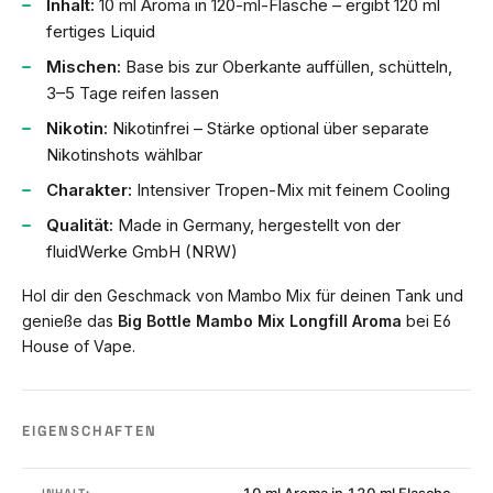
Inhalt:
10 ml Aroma in 120-ml-Flasche – ergibt 120 ml
fertiges Liquid
Mischen:
Base bis zur Oberkante auffüllen, schütteln,
3–5 Tage reifen lassen
Nikotin:
Nikotinfrei – Stärke optional über separate
Nikotinshots wählbar
Charakter:
Intensiver Tropen-Mix mit feinem Cooling
Qualität:
Made in Germany, hergestellt von der
fluidWerke GmbH (NRW)
Hol dir den Geschmack von Mambo Mix für deinen Tank und
genieße das
Big Bottle Mambo Mix Longfill Aroma
bei E6
House of Vape.
EIGENSCHAFTEN
10 ml Aroma in 120 ml Flasche
INHALT: