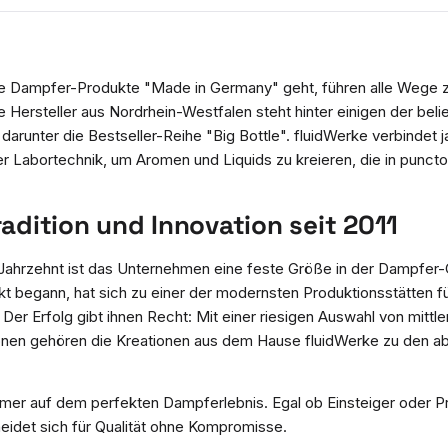
e Dampfer-Produkte "Made in Germany" geht, führen alle Wege 
 Hersteller aus Nordrhein-Westfalen steht hinter einigen der bel
arunter die Bestseller-Reihe "Big Bottle". fluidWerke verbindet 
r Labortechnik, um Aromen und Liquids zu kreieren, die in puncto 
radition und Innovation seit 2011
 Jahrzehnt ist das Unternehmen eine feste Größe in der Dampfer
kt begann, hat sich zu einer der modernsten Produktionsstätten fü
Der Erfolg gibt ihnen Recht: Mit einer riesigen Auswahl von mittl
en gehören die Kreationen aus dem Hause fluidWerke zu den ab
mmer auf dem perfekten Dampferlebnis. Egal ob Einsteiger oder P
heidet sich für Qualität ohne Kompromisse.