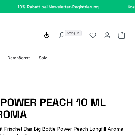
10% Rabatt bei Newsletter-Registrierung
Kostenfreie
Strg K
Werkzeugleiste anzeigen
Du hast 0 Produ
Ware
Demnächst
Sale
 POWER PEACH 10 ML
AROMA
it Frische! Das Big Bottle Power Peach Longfill Aroma