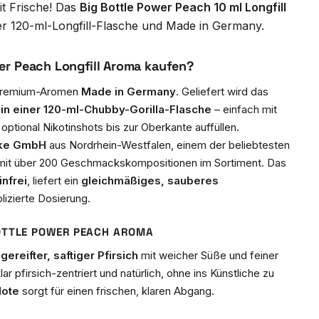
it Frische! Das
Big Bottle Power Peach 10 ml Longfill
 der 120-ml-Longfill-Flasche und Made in Germany.
er Peach Longfill Aroma kaufen?
ür Premium-Aromen
Made in Germany
. Geliefert wird das
 in einer 120-ml-Chubby-Gorilla-Flasche
– einfach mit
ptional Nikotinshots bis zur Oberkante auffüllen.
rke GmbH
aus Nordrhein-Westfalen, einem der beliebtesten
mit über 200 Geschmackskompositionen im Sortiment. Das
infrei
, liefert ein
gleichmäßiges, sauberes
izierte Dosierung.
OTTLE POWER PEACH AROMA
ereifter, saftiger Pfirsich
mit weicher Süße und feiner
klar pfirsich-zentriert und natürlich, ohne ins Künstliche zu
Note
sorgt für einen frischen, klaren Abgang.