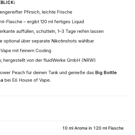
BLICK:
ngereifter Pfirsich, leichte Frische
l-Flasche – ergibt 120 ml fertiges Liquid
rkante auffüllen, schütteln, 1–3 Tage reifen lassen
ke optional über separate Nikotinshots wählbar
h-Vape mit feinem Cooling
, hergestellt von der fluidWerke GmbH (NRW)
ower Peach für deinen Tank und genieße das
Big Bottle
ma
bei E6 House of Vape.
10 ml Aroma in 120 ml Flasche