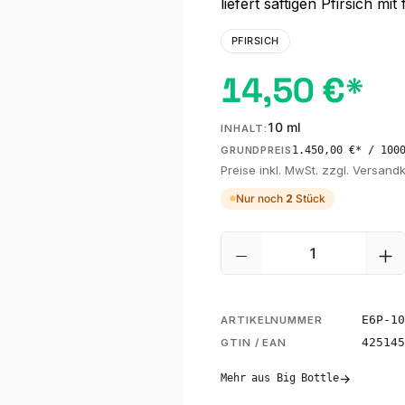
liefert saftigen Pfirsich mi
PFIRSICH
14,50 €*
10 ml
INHALT:
1.450,00 €* / 100
GRUNDPREIS
Preise inkl. MwSt. zzgl. Versand
Nur noch
2
Stück
Produkt Anzahl: G
E6P-10
ARTIKELNUMMER
425145
GTIN / EAN
→
Mehr aus Big Bottle