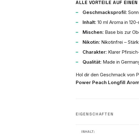
ALLE VORTEILE AUF EINEN 
Geschmacksprofil:
Sonne
Inhalt:
10 ml Aroma in 120-m
Mischen:
Base bis zur Obe
Nikotin:
Nikotinfrei – Stär
Charakter:
Klarer Pfirsic
Qualität:
Made in Germany
Hol dir den Geschmack von P
Power Peach Longfill Aro
EIGENSCHAFTEN
INHALT: