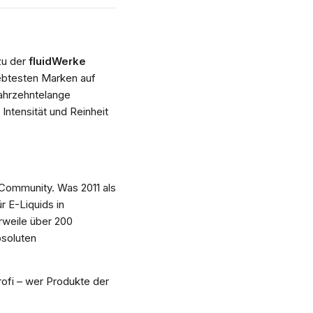
zu der
fluidWerke
iebtesten Marken auf
jahrzehntelange
Intensität und Reinheit
-Community. Was 2011 als
r E-Liquids in
erweile über 200
soluten
rofi – wer Produkte der