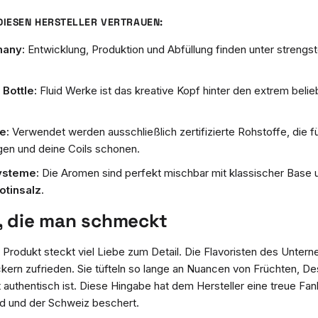
IESEN HERSTELLER VERTRAUEN:
many:
Entwicklung, Produktion und Abfüllung finden unter strengste
Bottle:
Fluid Werke ist das kreative Kopf hinter den extrem belieb
e:
Verwendet werden ausschließlich zertifizierte Rohstoffe, die f
en und deine Coils schonen.
Systeme:
Die Aromen sind perfekt mischbar mit klassischer Base 
otinsalz
.
, die man schmeckt
 Produkt steckt viel Liebe zum Detail. Die Flavoristen des Unter
ern zufrieden. Sie tüfteln so lange an Nuancen von Früchten, D
t authentisch ist. Diese Hingabe hat dem Hersteller eine treue F
d und der Schweiz beschert.