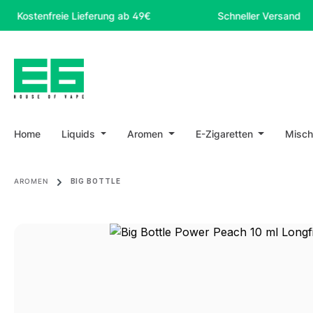
m Hauptinhalt springen
Zur Suche springen
Zur Hauptnavigation springen
enfreie Lieferung ab 49€
Schneller Versand
Home
Liquids
Aromen
E-Zigaretten
Misch
AROMEN
BIG BOTTLE
Bildergalerie überspringen