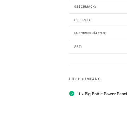
GESCHMACK:
REIFEZEIT:
MISCHVERHÄLTNIS:
ART:
LIEFERUMFANG
1 x Big Bottle Power Peac