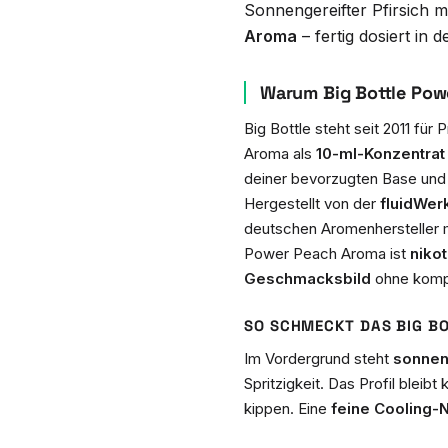
Sonnengereifter Pfirsich m
Aroma
– fertig dosiert in
Warum Big Bottle Pow
Big Bottle steht seit 2011 f
Aroma als
10-ml-Konzentrat
deiner bevorzugten Base und o
Hergestellt von der
fluidWe
deutschen Aromenhersteller 
Power Peach Aroma ist
nikot
Geschmacksbild
ohne kompl
SO SCHMECKT DAS BIG B
Im Vordergrund steht
sonneng
Spritzigkeit. Das Profil bleibt 
kippen. Eine
feine Cooling-