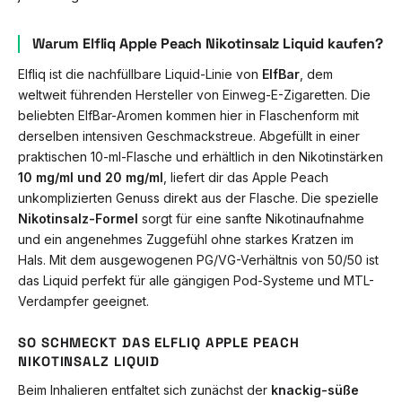
Warum Elfliq Apple Peach Nikotinsalz Liquid kaufen?
Elfliq ist die nachfüllbare Liquid-Linie von
ElfBar
, dem
weltweit führenden Hersteller von Einweg-E-Zigaretten. Die
beliebten ElfBar-Aromen kommen hier in Flaschenform mit
derselben intensiven Geschmackstreue. Abgefüllt in einer
praktischen 10-ml-Flasche und erhältlich in den Nikotinstärken
10 mg/ml und 20 mg/ml
, liefert dir das Apple Peach
unkomplizierten Genuss direkt aus der Flasche. Die spezielle
Nikotinsalz-Formel
sorgt für eine sanfte Nikotinaufnahme
und ein angenehmes Zuggefühl ohne starkes Kratzen im
Hals. Mit dem ausgewogenen PG/VG-Verhältnis von 50/50 ist
das Liquid perfekt für alle gängigen Pod-Systeme und MTL-
Verdampfer geeignet.
SO SCHMECKT DAS ELFLIQ APPLE PEACH
NIKOTINSALZ LIQUID
Beim Inhalieren entfaltet sich zunächst der
knackig-süße