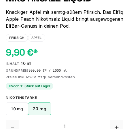
Knackiger Apfel mit samtig-süßem Pfirsich. Das Elfliq
Apple Peach Nikotinsalz Liquid bringt ausgewogenen
ElfBar-Genuss in deinen Pod.
PFIRSICH
APFEL
9,90 €*
10 ml
INHALT:
990,00 €* / 1000 ml
GRUNDPREIS
Preise inkl. MwSt. zzgl. Versandkosten
Noch
11
Stück auf Lager
AUSWÄHLEN
NIKOTINSTÄRKE
10 mg
20 mg
Produkt Anzahl: Gib den gewünschten We