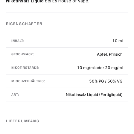
Nikotinsalz Liquid
bei E6 House of Vape.
EIGENSCHAFTEN
10 ml
INHALT:
Apfel, Pfirsich
GESCHMACK:
10 mg/ml oder 20 mg/ml
NIKOTINSTÄRKE:
50% PG / 50% VG
MISCHVERHÄLTNIS:
Nikotinsalz Liquid (Fertigliquid)
ART:
LIEFERUMFANG