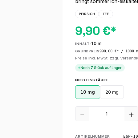
bringt sommerlich-eiskalte
PFIRSICH
TEE
9,90 €*
10 ml
INHALT:
990,00 €* / 1000 
GRUNDPREIS
Preise inkl. MwSt. zzgl. Versand
Noch
7
Stück auf Lager
AUSWÄHLEN
NIKOTINSTÄRKE
10 mg
20 mg
Produkt Anzahl: G
E6P-10
ARTIKELNUMMER