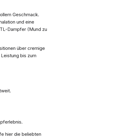
 vollem Geschmack.
halation und eine
d MTL-Dampfer (Mund zu
itionen über cremige
e Leistung bis zum
weit.
pferlebnis.
fe hier die beliebten