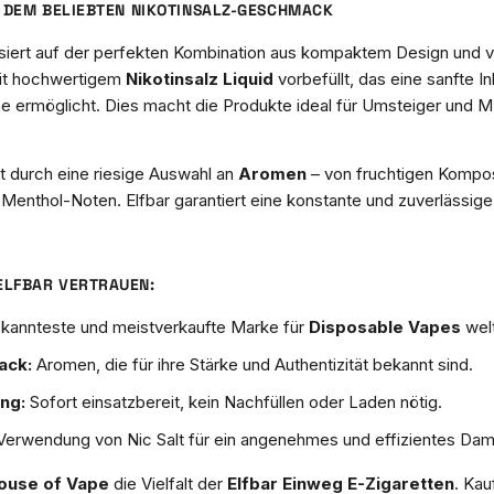
T DEM BELIEBTEN NIKOTINSALZ-GESCHMACK
basiert auf der perfekten Kombination aus kompaktem Design und
it hochwertigem
Nikotinsalz Liquid
vorbefüllt, das eine sanfte In
me ermöglicht. Dies macht die Produkte ideal für Umsteiger un
 durch eine riesige Auswahl an
Aromen
– von fruchtigen Kompos
 Menthol-Noten. Elfbar garantiert eine konstante und zuverlässig
ELFBAR VERTRAUEN:
kannteste und meistverkaufte Marke für
Disposable Vapes
welt
ack:
Aromen, die für ihre Stärke und Authentizität bekannt sind.
ng:
Sofort einsatzbereit, kein Nachfüllen oder Laden nötig.
erwendung von Nic Salt für ein angenehmes und effizientes Dam
ouse of Vape
die Vielfalt der
Elfbar Einweg E-Zigaretten
. Kau