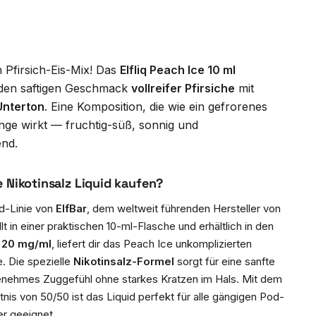
 Pfirsich-Eis-Mix! Das
Elfliq Peach Ice 10 ml
 den saftigen Geschmack
vollreifer Pfirsiche
mit
Unterton
. Eine Komposition, die wie ein gefrorenes
nge wirkt — fruchtig-süß, sonnig und
end.
e Nikotinsalz Liquid kaufen?
uid-Linie von
ElfBar
, dem weltweit führenden Hersteller von
t in einer praktischen 10-ml-Flasche und erhältlich in den
 20 mg/ml
, liefert dir das Peach Ice unkomplizierten
. Die spezielle
Nikotinsalz-Formel
sorgt für eine sanfte
enehmes Zuggefühl ohne starkes Kratzen im Hals. Mit dem
s von 50/50 ist das Liquid perfekt für alle gängigen Pod-
r geeignet.