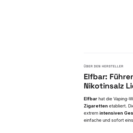
Elfbar: Führe
Nikotinsalz L
Elfbar
hat die Vaping-We
Zigaretten
etabliert. D
extrem
intensiven Ge
einfache und sofort ein