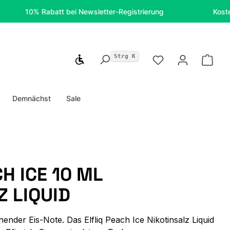
10% Rabatt bei Newsletter-Registrierung
Kostenfreie 
Strg K
Werkzeugleiste anzeigen
Du hast 0 Produ
Ware
Demnächst
Sale
H ICE 10 ML
Z LIQUID
schender Eis-Note. Das Elfliq Peach Ice Nikotinsalz Liquid