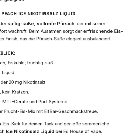
 PEACH ICE NIKOTINSALZ LIQUID
 der
saftig-süße, vollreife Pfirsich
, der mit seiner
fort wachruft. Beim Ausatmen sorgt der
erfrischende Eis-
hes Finish, das die Pfirsich-Süße elegant ausbalanciert.
BLICK:
ich, Eiskühle, fruchtig-süß
 Liquid
der 20 mg Nikotinsalz
kein Kratzen.
ür MTL-Geräte und Pod-Systeme.
r Frucht-Eis-Mix mit ElfBar-Geschmackstreue.
ich-Eis-Kick für deinen Tank und genieße sommerliche
ch Ice Nikotinsalz Liquid
bei E6 House of Vape.