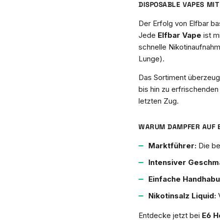
DISPOSABLE VAPES MI
Der Erfolg von Elfbar 
Jede
Elfbar Vape
ist m
schnelle Nikotinaufnah
Lunge).
Das Sortiment überzeugt
bis hin zu erfrischenden
letzten Zug.
WARUM DAMPFER AUF 
Marktführer:
Die be
Intensiver Geschm
Einfache Handhabu
Nikotinsalz Liquid:
V
Entdecke jetzt bei
E6 H