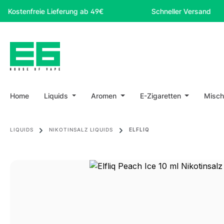
m Hauptinhalt springen
Zur Suche springen
Zur Hauptnavigation springen
nfreie Lieferung ab 49€
Schneller Versand
Home
Liquids
Aromen
E-Zigaretten
Misch
LIQUIDS
NIKOTINSALZ LIQUIDS
ELFLIQ
Bildergalerie überspringen