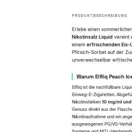
PRODUKTBESCHREIBUNG
Erlebe einen sommerlichen
Nikotinsalz Liquid
vereint
einem
erfrischenden Eis-
Pfirsich-Sorbet auf der Zu
unverwechselbar erfrisch
Warum Elfliq Peach Ic
Elfliq ist die nachfüllbare Liq
Einweg-E-Zigaretten. Abgefüll
Nikotinstärken
10 mg/ml und
Genuss direkt aus der Flasche
Nikotinaufnahme und ein ang
ausgewogenen PG/VG-Verhältni
Systeme und MTL-Verdampfe