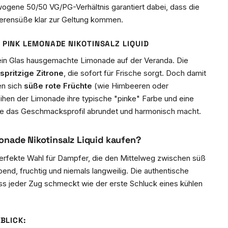
gene 50/50 VG/PG-Verhältnis garantiert dabei, dass die
eerensüße klar zur Geltung kommen.
 PINK LEMONADE NIKOTINSALZ LIQUID
ein Glas hausgemachte Limonade auf der Veranda. Die
 spritzige Zitrone
, die sofort für Frische sorgt. Doch damit
en sich
süße rote Früchte
(wie Himbeeren oder
eihen der Limonade ihre typische "pinke" Farbe und eine
ie das Geschmacksprofil abrundet und harmonisch macht.
onade Nikotinsalz Liquid kaufen?
 perfekte Wahl für Dampfer, die den Mittelweg zwischen süß
bend, fruchtig und niemals langweilig. Die authentische
dass jeder Zug schmeckt wie der erste Schluck eines kühlen
BLICK: