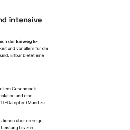
nd intensive
eich der
Einweg E-
eit und vor allem für die
ind. Elfbar bietet eine
 vollem Geschmack.
halation und eine
d MTL-Dampfer (Mund zu
itionen über cremige
e Leistung bis zum