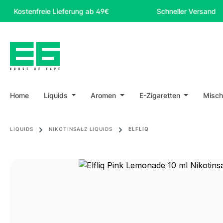
m Hauptinhalt springen
Zur Suche springen
Zur Hauptnavigation springen
enfreie Lieferung ab 49€
Schneller Versand
Home
Liquids
Aromen
E-Zigaretten
Misch
LIQUIDS
NIKOTINSALZ LIQUIDS
ELFLIQ
Bildergalerie überspringen