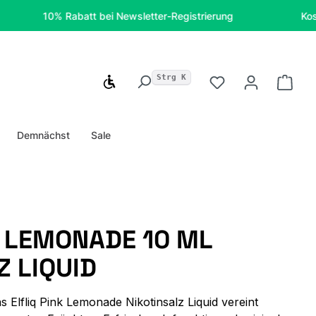
10% Rabatt bei Newsletter-Registrierung
Kostenfreie
Strg K
Werkzeugleiste anzeigen
Du hast 0 Produ
Ware
Demnächst
Sale
K LEMONADE 10 ML
Z LIQUID
 Elfliq Pink Lemonade Nikotinsalz Liquid vereint