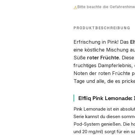
Bitte beachte die Gefahrenhi
⚠
PRODUKTBESCHREIBUNG
Erfrischung in Pink! Das
El
eine köstliche Mischung 
Süße
roter Früchte
. Dies
fruchtiges Dampferlebnis, 
Noten der roten Früchte per
Tage und alle, die es pric
Elfliq Pink Lemonade:
Pink Lemonade ist ein absolut
Serie kannst du diesen sommer
Pod-System genießen. Die h
und 20 mg/ml) sorgt für ein s