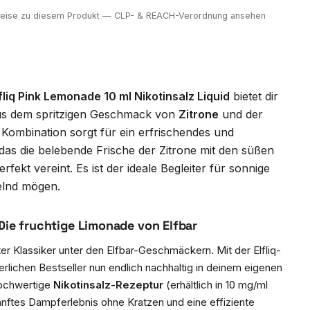
nweise zu diesem Produkt — CLP- & REACH-Verordnung ansehen
fliq Pink Lemonade 10 ml Nikotinsalz Liquid
bietet dir
aus dem spritzigen Geschmack von
Zitrone
und der
e Kombination sorgt für ein erfrischendes und
das die belebende Frische der Zitrone mit den süßen
fekt vereint. Es ist der ideale Begleiter für sonnige
kelnd mögen.
 Die fruchtige Limonade von Elfbar
er Klassiker unter den Elfbar-Geschmäckern. Mit der Elfliq-
lichen Bestseller nun endlich nachhaltig in deinem eigenen
ochwertige
Nikotinsalz-Rezeptur
(erhältlich in 10 mg/ml
anftes Dampferlebnis ohne Kratzen und eine effiziente