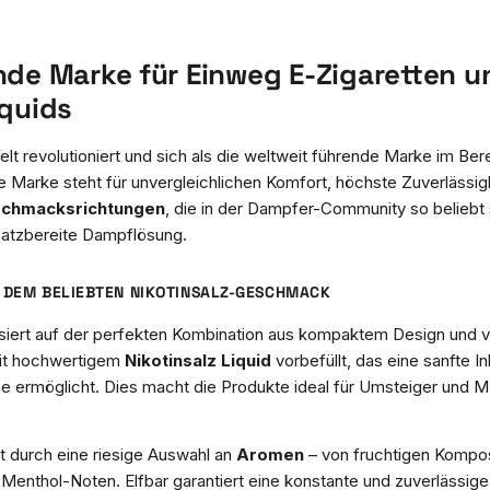
nde Marke für Einweg E-Zigaretten u
iquids
lt revolutioniert und sich als die weltweit führende Marke im Ber
ie Marke steht für unvergleichlichen Komfort, höchste Zuverlässigk
schmacksrichtungen
, die in der Dampfer-Community so beliebt s
satzbereite Dampflösung.
T DEM BELIEBTEN NIKOTINSALZ-GESCHMACK
basiert auf der perfekten Kombination aus kompaktem Design und
it hochwertigem
Nikotinsalz Liquid
vorbefüllt, das eine sanfte In
me ermöglicht. Dies macht die Produkte ideal für Umsteiger un
 durch eine riesige Auswahl an
Aromen
– von fruchtigen Kompos
 Menthol-Noten. Elfbar garantiert eine konstante und zuverlässig