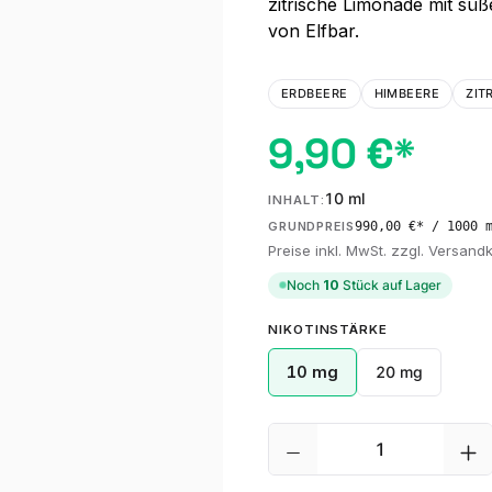
zitrische Limonade mit süß
von Elfbar.
ERDBEERE
HIMBEERE
ZIT
9,90 €*
10 ml
INHALT:
990,00 €* / 1000 
GRUNDPREIS
Preise inkl. MwSt. zzgl. Versand
Noch
10
Stück auf Lager
AUSWÄHLEN
NIKOTINSTÄRKE
10 mg
20 mg
Produkt Anzahl: G