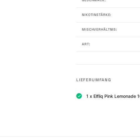
NIKOTINSTÄRKE:
MISCHVERHÄLTNIS:
ART:
LIEFERUMFANG
1 x Elfliq Pink Lemonade 1