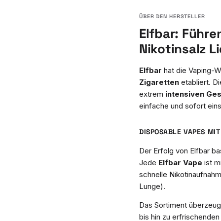
Elfbar: Führe
Nikotinsalz L
Elfbar
hat die Vaping-We
Zigaretten
etabliert. D
extrem
intensiven Ge
einfache und sofort ein
DISPOSABLE VAPES MI
Der Erfolg von Elfbar 
Jede
Elfbar Vape
ist m
schnelle Nikotinaufnah
Lunge).
Das Sortiment überzeugt
bis hin zu erfrischenden