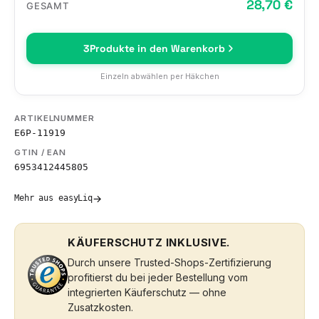
28,70 €
GESAMT
3
Produkte in den Warenkorb
Einzeln abwählen per Häkchen
ARTIKELNUMMER
E6P-11919
GTIN / EAN
6953412445805
→
Mehr aus easyLiq
KÄUFERSCHUTZ INKLUSIVE.
Durch unsere Trusted-Shops-Zertifizierung
profitierst du bei jeder Bestellung vom
integrierten Käuferschutz — ohne
Zusatzkosten.