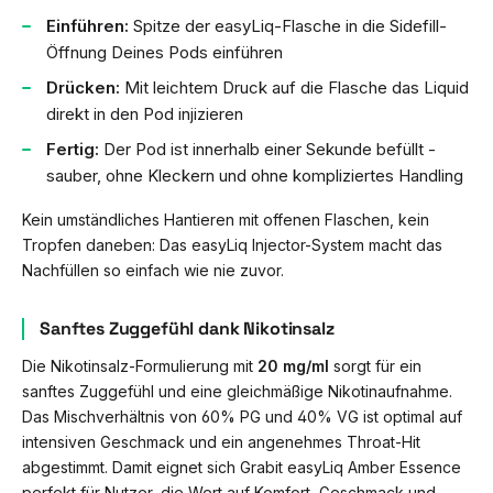
Einführen:
Spitze der easyLiq-Flasche in die Sidefill-
Öffnung Deines Pods einführen
Drücken:
Mit leichtem Druck auf die Flasche das Liquid
direkt in den Pod injizieren
Fertig:
Der Pod ist innerhalb einer Sekunde befüllt -
sauber, ohne Kleckern und ohne kompliziertes Handling
Kein umständliches Hantieren mit offenen Flaschen, kein
Tropfen daneben: Das easyLiq Injector-System macht das
Nachfüllen so einfach wie nie zuvor.
Sanftes Zuggefühl dank Nikotinsalz
Die Nikotinsalz-Formulierung mit
20 mg/ml
sorgt für ein
sanftes Zuggefühl und eine gleichmäßige Nikotinaufnahme.
Das Mischverhältnis von 60% PG und 40% VG ist optimal auf
intensiven Geschmack und ein angenehmes Throat-Hit
abgestimmt. Damit eignet sich Grabit easyLiq Amber Essence
perfekt für Nutzer, die Wert auf Komfort, Geschmack und