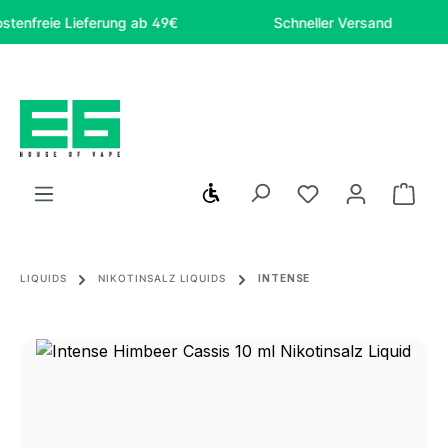
Zum Hauptinhalt springen
reie Lieferung ab 49€
Schneller Versand
Werkzeugleiste anzeigen
Du hast 0 Produ
Ware
LIQUIDS
NIKOTINSALZ LIQUIDS
INTENSE
Bildergalerie überspringen