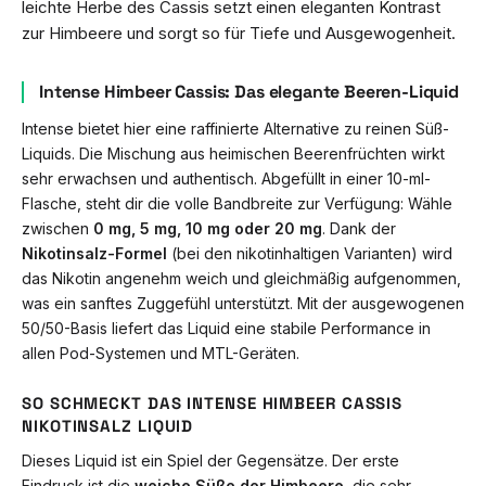
leichte Herbe des Cassis setzt einen eleganten Kontrast
zur Himbeere und sorgt so für Tiefe und Ausgewogenheit.
Intense Himbeer Cassis: Das elegante Beeren-Liquid
Intense bietet hier eine raffinierte Alternative zu reinen Süß-
Liquids. Die Mischung aus heimischen Beerenfrüchten wirkt
sehr erwachsen und authentisch. Abgefüllt in einer 10-ml-
Flasche, steht dir die volle Bandbreite zur Verfügung: Wähle
zwischen
0 mg, 5 mg, 10 mg oder 20 mg
. Dank der
Nikotinsalz-Formel
(bei den nikotinhaltigen Varianten) wird
das Nikotin angenehm weich und gleichmäßig aufgenommen,
was ein sanftes Zuggefühl unterstützt. Mit der ausgewogenen
50/50-Basis liefert das Liquid eine stabile Performance in
allen Pod-Systemen und MTL-Geräten.
SO SCHMECKT DAS INTENSE HIMBEER CASSIS
NIKOTINSALZ LIQUID
Dieses Liquid ist ein Spiel der Gegensätze. Der erste
Eindruck ist die
weiche Süße der Himbeere
, die sehr