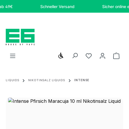
Zum Hauptinhalt springen
€
Schneller Versand
Sicher online eink
Werkzeugleiste anzeigen
Du hast 0 Produ
Ware
LIQUIDS
NIKOTINSALZ LIQUIDS
INTENSE
Bildergalerie überspringen