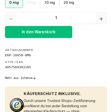
0 mg
5 mg
10 mg
20 mg
(Diese Option ist zurzeit nicht verfügbar.)
Produkt Anzahl: Gib den gewünschten We
In den Warenkorb
ARTIKELNUMMER
E6P-10450-0MG
GTIN / EAN
4057569303185
→
Mehr aus Intense
KÄUFERSCHUTZ INKLUSIVE.
Durch unsere Trusted-Shops-Zertifizierung
profitierst du bei jeder Bestellung vom
integrierten Käuferschutz — ohne