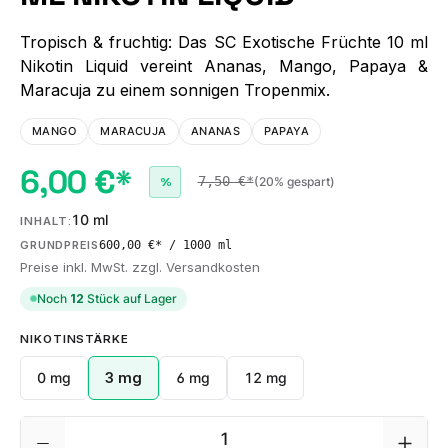
Tropisch & fruchtig: Das SC Exotische Früchte 10 ml
Nikotin Liquid vereint Ananas, Mango, Papaya &
Maracuja zu einem sonnigen Tropenmix.
MANGO
MARACUJA
ANANAS
PAPAYA
6,00 €*
7,50 €*
(20% gespart)
%
10 ml
INHALT:
600,00 €* / 1000 ml
GRUNDPREIS
Preise inkl. MwSt. zzgl. Versandkosten
Noch
12
Stück auf Lager
AUSWÄHLEN
NIKOTINSTÄRKE
0 mg
3 mg
6 mg
12 mg
Produkt Anzahl: Gib den gewünschten We