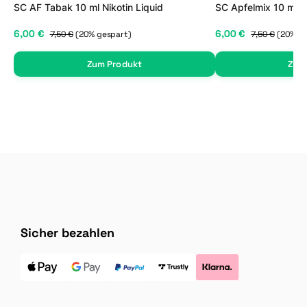
SC AF Tabak 10 ml Nikotin Liquid
SC Apfelmix 10 ml Ni
6,00 €
6,00 €
7,50 €
(20% gespart)
7,50 €
(20% g
Zum Produkt
Zum
Sicher bezahlen