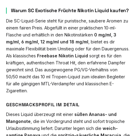
Warum SC Exotische Früchte Nikotin Liquid kaufen?
Die SC-Liquid-Serie steht für puristische, saubere Aromen zu
einem fairen Preis. Abgefüllt in einer praktischen 10-ml-
Flasche und erhältlich in den Nikotinstärken
0 mg/ml, 3
mg/ml, 6 mg/ml, 12 mg/ml und 18 mg/ml
, bietet es dir
maximale Flexibilität beim Umstieg oder für den Dauergenuss.
Als klassisches
Freebase Nikotin Liquid
sorgt es für den
kräftigen, authentischen Throat Hit, den erfahrene Dampfer
gewohnt sind. Das ausgewogene PG/VG-Verhältnis von
50/50 macht das 10 ml Tropen-Liquid zum idealen Begleiter
für alle gängigen MTL-Verdampfer und klassischen E-
Zigaretten.
GESCHMACKSPROFIL IM DETAIL
Dieses Liquid überzeugt mit einer
süßen Ananas- und
Mangonote
, die im Vordergrund steht und sofort tropische
Urlaubsstimmung liefert. Darunter legen sich die
weich-
samtige Papaya
und die
spritzig-säuerliche Maracuja
, die