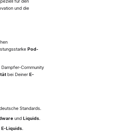
speziell für den
ovation und die
chen
istungsstarke
Pod-
der Dampfer-Community
tät
bei Deiner
E-
deutsche Standards.
dware
und
Liquids
.
n
E-Liquids
.