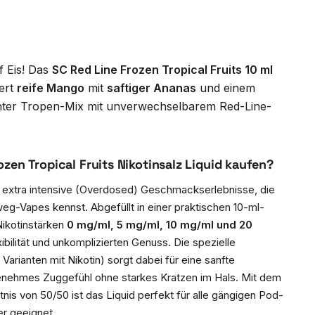
f Eis! Das
SC Red Line Frozen Tropical Fruits 10 ml
ert
reife Mango
mit
saftiger Ananas
und einem
nter Tropen-Mix mit unverwechselbarem Red-Line-
zen Tropical Fruits Nikotinsalz Liquid kaufen?
r extra intensive (Overdosed) Geschmackserlebnisse, die
eg-Vapes kennst. Abgefüllt in einer praktischen 10-ml-
Nikotinstärken
0 mg/ml, 5 mg/ml, 10 mg/ml und 20
lexibilität und unkomplizierten Genuss. Die spezielle
Varianten mit Nikotin) sorgt dabei für eine sanfte
enehmes Zuggefühl ohne starkes Kratzen im Hals. Mit dem
s von 50/50 ist das Liquid perfekt für alle gängigen Pod-
r geeignet.