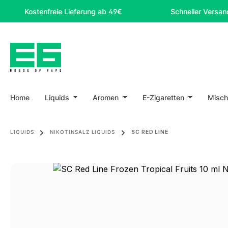
m Hauptinhalt springen
Zur Suche springen
Zur Hauptnavigation springen
ostenfreie Lieferung ab 49€
Schneller Versand
Home
Liquids
Aromen
E-Zigaretten
Misch
LIQUIDS
NIKOTINSALZ LIQUIDS
SC RED LINE
Bildergalerie überspringen