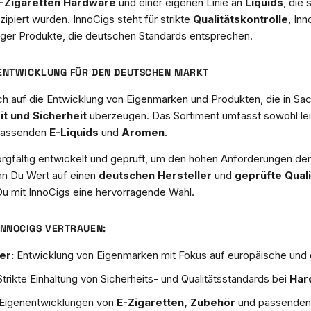
-Zigaretten Hardware
und einer eigenen Linie an
Liquids
, die 
ipiert wurden. InnoCigs steht für strikte
Qualitätskontrolle
, Inn
siger Produkte, die deutschen Standards entsprechen.
NENTWICKLUNG FÜR DEN DEUTSCHEN MARKT
ich auf die Entwicklung von Eigenmarken und Produkten, die in Sa
t und Sicherheit
überzeugen. Das Sortiment umfasst sowohl le
 passenden
E-Liquids
und
Aromen
.
orgfältig entwickelt und geprüft, um den hohen Anforderungen 
n Du Wert auf einen
deutschen Hersteller
und
geprüfte Quali
t Du mit InnoCigs eine hervorragende Wahl.
NNOCIGS VERTRAUEN:
er:
Entwicklung von Eigenmarken mit Fokus auf europäische und 
trikte Einhaltung von Sicherheits- und Qualitätsstandards bei
Har
Eigenentwicklungen von
E-Zigaretten, Zubehör
und passende