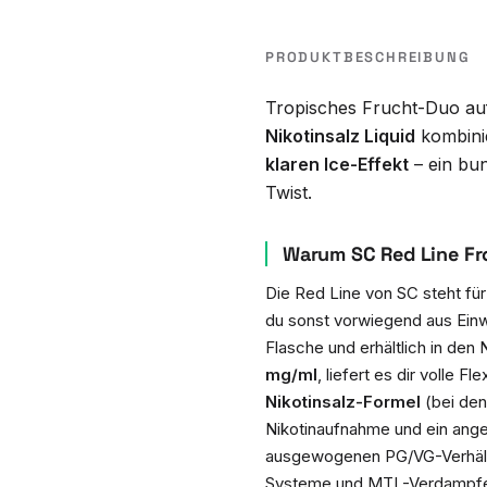
PRODUKTBESCHREIBUNG
Tropisches Frucht-Duo au
Nikotinsalz Liquid
kombini
klaren Ice-Effekt
– ein bu
Twist.
Warum SC Red Line Fro
Die Red Line von SC steht fü
du sonst vorwiegend aus Einw
Flasche und erhältlich in den 
mg/ml
, liefert es dir volle F
Nikotinsalz-Formel
(bei den 
Nikotinaufnahme und ein ang
ausgewogenen PG/VG-Verhältni
Systeme und MTL-Verdampfe