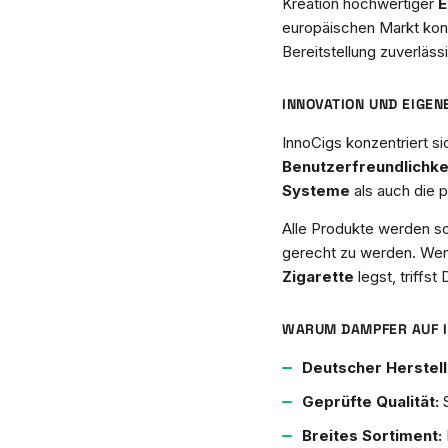
Kreation hochwertiger
E
europäischen Markt konz
Bereitstellung zuverläs
INNOVATION UND EIGE
InnoCigs konzentriert s
Benutzerfreundlichkei
Systeme
als auch die
Alle Produkte werden s
gerecht zu werden. Wen
Zigarette
legst, triffs
WARUM DAMPFER AUF I
Deutscher Herstell
Geprüfte Qualität:
S
Breites Sortiment: