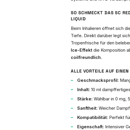
SO SCHMECKT DAS SC RED
LIQUID
Beim Inhalieren öffnet sich d
Tiefe. Direkt darüber legt sic
Tropenfrische für den beleb
Ice-Effekt
die Komposition ab
coilfreundlich
.
ALLE VORTEILE AUF EINEN 
Geschmacksprofil:
Mango
Inhalt:
10 ml dampffertiges
Stärke:
Wählbar in 0 mg, 5
Sanftheit:
Weicher Dampf, 
Kompatibilität:
Perfekt f
Eigenschaft:
Intensiver G