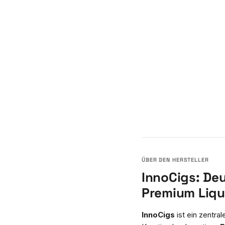
InnoCigs: De
Premium Liqu
InnoCigs
ist ein zentra