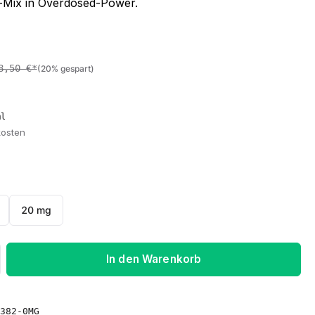
is-Mix in Overdosed-Power.
8,50 €*
(20% gespart)
ml
kosten
20 mg
ib den gewünschten Wert ein oder benu
In den Warenkorb
382-0MG