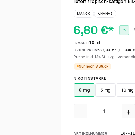
liefert tropisch-saftigen E
MANGO
ANANAS
6,80 €*
%
10 ml
INHALT:
680,00 €* / 1000 
GRUNDPREIS
Preise inkl. MwSt. zzgl. Versand
Nur noch
3
Stück
AUSWÄHLEN
NIKOTINSTÄRKE
0 mg
5 mg
10 mg
Produkt Anzahl: G
E6P-11
ARTIKELNUMMER