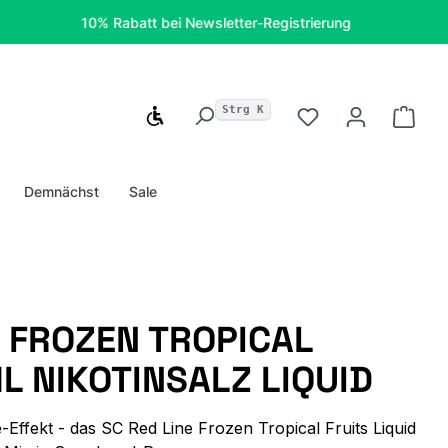
10% Rabatt bei Newsletter-Registrierung
Kostenfr
Strg K
Werkzeugleiste anzeigen
Du hast 0 Produ
Ware
Demnächst
Sale
E FROZEN TROPICAL
ML NIKOTINSALZ LIQUID
e-Effekt - das SC Red Line Frozen Tropical Fruits Liquid