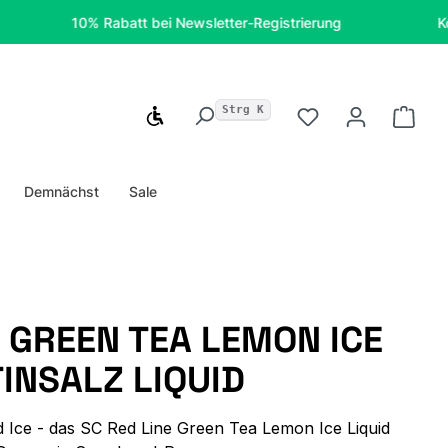
10% Rabatt bei Newsletter-Registrierung
Kostenfre
Strg K
Werkzeugleiste anzeigen
Du hast 0 Produ
Ware
Demnächst
Sale
E GREEN TEA LEMON ICE
TINSALZ LIQUID
d Ice - das SC Red Line Green Tea Lemon Ice Liquid