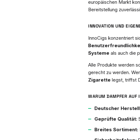
europäischen Markt konz
Bereitstellung zuverläs
INNOVATION UND EIGE
InnoCigs konzentriert s
Benutzerfreundlichkei
Systeme
als auch die
Alle Produkte werden s
gerecht zu werden. Wen
Zigarette
legst, triffs
WARUM DAMPFER AUF I
Deutscher Herstell
Geprüfte Qualität:
S
Breites Sortiment: