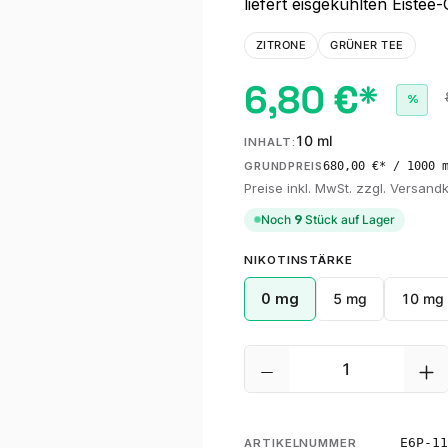
liefert eisgekühlten Eiste
ZITRONE
GRÜNER TEE
6,80 €*
%
10 ml
INHALT:
680,00 €* / 1000 
GRUNDPREIS
Preise inkl. MwSt. zzgl. Versand
Noch
9
Stück auf Lager
AUSWÄHLEN
NIKOTINSTÄRKE
0 mg
5 mg
10 mg
Produkt Anzahl: G
E6P-11
ARTIKELNUMMER