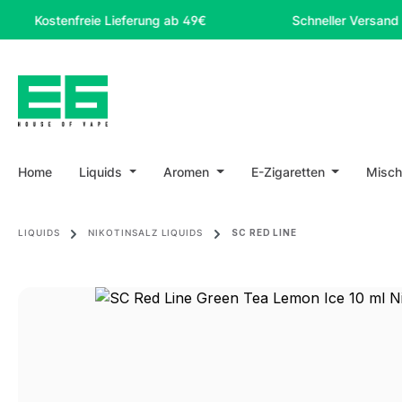
m Hauptinhalt springen
Zur Suche springen
Zur Hauptnavigation springen
stenfreie Lieferung ab 49€
Schneller Versand
Home
Liquids
Aromen
E-Zigaretten
Misch
LIQUIDS
NIKOTINSALZ LIQUIDS
SC RED LINE
Bildergalerie überspringen