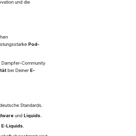
ovation und die
chen
istungsstarke
Pod-
der Dampfer-Community
tät
bei Deiner
E-
deutsche Standards.
dware
und
Liquids
.
n
E-Liquids
.