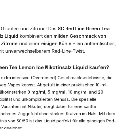
 Grüntee und Zitrone! Das
SC Red Line Green Tea
lz Liquid
kombiniert den
milden Geschmack von
 Zitrone
und einer
eisigen Kühle
– ein authentisches,
 mit unverwechselbarem Red-Line-Twist.
en Tea Lemon Ice Nikotinsalz Liquid kaufen?
r extra intensive (Overdosed) Geschmackserlebnisse, die
eg-Vapes kennst. Abgefüllt in einer praktischen 10-ml-
Nikotinstärken
0 mg/ml, 5 mg/ml, 10 mg/ml und 20
lexibilität und unkomplizierten Genuss. Die spezielle
Varianten mit Nikotin) sorgt dabei für eine sanfte
enehmes Zuggefühl ohne starkes Kratzen im Hals. Mit dem
s von 50/50 ist das Liquid perfekt für alle gängigen Pod-
r geeignet.