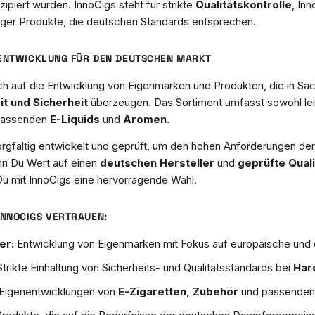
ipiert wurden. InnoCigs steht für strikte
Qualitätskontrolle
, Inn
siger Produkte, die deutschen Standards entsprechen.
NENTWICKLUNG FÜR DEN DEUTSCHEN MARKT
ich auf die Entwicklung von Eigenmarken und Produkten, die in Sa
t und Sicherheit
überzeugen. Das Sortiment umfasst sowohl le
 passenden
E-Liquids
und
Aromen
.
orgfältig entwickelt und geprüft, um den hohen Anforderungen 
n Du Wert auf einen
deutschen Hersteller
und
geprüfte Quali
t Du mit InnoCigs eine hervorragende Wahl.
NNOCIGS VERTRAUEN:
er:
Entwicklung von Eigenmarken mit Fokus auf europäische und 
trikte Einhaltung von Sicherheits- und Qualitätsstandards bei
Har
Eigenentwicklungen von
E-Zigaretten, Zubehör
und passende