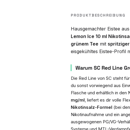
PRODUKTBESCHREIBUNG
Hausgemachter Eistee aus
Lemon Ice 10 ml Nikotinsa
grünem Tee
mit
spritziger
eisgekühltes Eistee-Profil
Warum SC Red Line Gre
Die Red Line von SC steht fü
du sonst vorwiegend aus Einw
Flasche und erhältlich in den 
mg/ml
, liefert es dir volle F
Nikotinsalz-Formel
(bei den 
Nikotinaufnahme und ein ang
ausgewogenen PG/VG-Verhältni
Systeme und MTL-Verdampfe