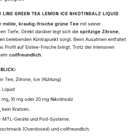
 LINE GREEN TEA LEMON ICE NIKOTINSALZ LIQUID
er
milde, krautig-frische grüne Tee
mit seiner
ben Tiefe. Direkt darüber legt sich die
spritzige Zitrone
,
r den belebenden Kontrapunkt sorgt. Beim Ausatmen entfaltet
as Profil auf Eistee-Frische bringt. Trotz der intensiven
 sehr
coilfreundlich
.
BLICK:
r Tee, Zitrone, Ice (Kühlung)
 Liquid
 mg, 10 mg oder 20 mg Nikotinsalz
kein Kratzen.
ür MTL-Geräte und Pod-Systeme.
eschmack (Overdosed) und coilfreundlich.