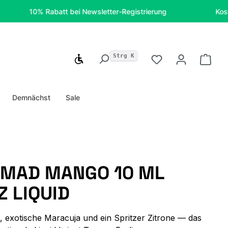
10% Rabatt bei Newsletter-Registrierung
Kostenfreie
Strg K
Werkzeugleiste anzeigen
Du hast 0 Produ
Ware
Demnächst
Sale
 MAD MANGO 10 ML
Z LIQUID
, exotische Maracuja und ein Spritzer Zitrone — das