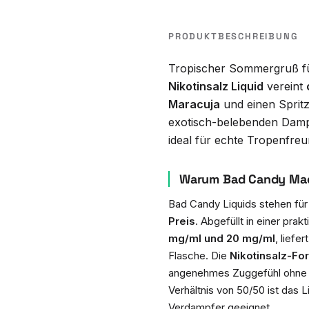
PRODUKTBESCHREIBUNG
Tropischer Sommergruß f
Nikotinsalz Liquid
vereint
Maracuja
und einen Sprit
exotisch-belebenden Damp
ideal für echte Tropenfreu
Warum Bad Candy Mad 
Bad Candy Liquids stehen fü
Preis
. Abgefüllt in einer pra
mg/ml und 20 mg/ml
, liefe
Flasche. Die
Nikotinsalz-Fo
angenehmes Zuggefühl ohne 
Verhältnis von 50/50 ist das
Verdampfer geeignet.