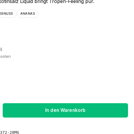
insalz Liquid bringt Tropen-Feeling pur.
OSNUSS
ANANAS
ml
kosten
ib den gewünschten Wert ein oder benu
In den Warenkorb
372-20MG