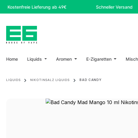
m Hauptinhalt springen
Zur Suche springen
Zur Hauptnavigation springen
enfreie Lieferung ab 49€
Schneller Versand
Home
Liquids
Aromen
E-Zigaretten
Misch
LIQUIDS
NIKOTINSALZ LIQUIDS
BAD CANDY
Bildergalerie überspringen