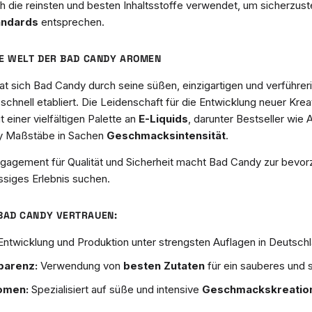
h die reinsten und besten Inhaltsstoffe verwendet, um sicherzust
andards
entsprechen.
E WELT DER BAD CANDY AROMEN
at sich Bad Candy durch seine süßen, einzigartigen und verführer
hnell etabliert. Die Leidenschaft für die Entwicklung neuer Kreat
 einer vielfältigen Palette an
E-Liquids
, darunter Bestseller wie
dy Maßstäbe in Sachen
Geschmacksintensität
.
agement für Qualität und Sicherheit macht Bad Candy zur bevor
ssiges Erlebnis suchen.
BAD CANDY VERTRAUEN:
ntwicklung und Produktion unter strengsten Auflagen in Deutschl
parenz:
Verwendung von
besten Zutaten
für ein sauberes und
omen:
Spezialisiert auf süße und intensive
Geschmackskreatio