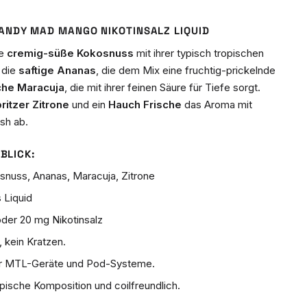
ANDY MAD MANGO NIKOTINSALZ LIQUID
ie
cremig-süße Kokosnuss
mit ihrer typisch tropischen
 die
saftige Ananas
, die dem Mix eine fruchtig-prickelnde
che Maracuja
, die mit ihrer feinen Säure für Tiefe sorgt.
ritzer Zitrone
und ein
Hauch Frische
das Aroma mit
sh ab.
BLICK:
nuss, Ananas, Maracuja, Zitrone
 Liquid
der 20 mg Nikotinsalz
kein Kratzen.
ür MTL-Geräte und Pod-Systeme.
pische Komposition und coilfreundlich.