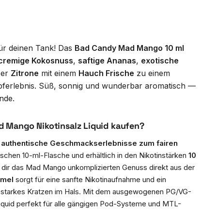
ür deinen Tank! Das
Bad Candy Mad Mango 10 ml
cremige Kokosnuss
,
saftige Ananas
,
exotische
zer
Zitrone
mit einem
Hauch Frische
zu einem
ferlebnis. Süß, sonnig und wunderbar aromatisch —
nde.
Mango Nikotinsalz Liquid kaufen?
r
authentische Geschmackserlebnisse zum fairen
ktischen 10-ml-Flasche und erhältlich in den Nikotinstärken
10
rt dir das Mad Mango unkomplizierten Genuss direkt aus der
rmel
sorgt für eine sanfte Nikotinaufnahme und ein
starkes Kratzen im Hals. Mit dem ausgewogenen PG/VG-
 Liquid perfekt für alle gängigen Pod-Systeme und MTL-