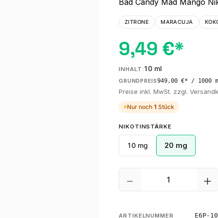
Bad Candy Mad Mango Nikot
ZITRONE
MARACUJA
KOK
9,49 €*
10 ml
INHALT:
949,00 €* / 1000 
GRUNDPREIS
Preise inkl. MwSt. zzgl. Versand
Nur noch
1
Stück
AUSWÄHLEN
NIKOTINSTÄRKE
10 mg
20 mg
Produkt Anzahl: G
E6P-10
ARTIKELNUMMER