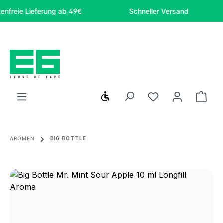
Zum Hauptinhalt springen
eie Lieferung ab 49€
Schneller Versand
Werkzeugleiste anzeigen
Du hast 0 Produ
Ware
AROMEN
BIG BOTTLE
Bildergalerie überspringen