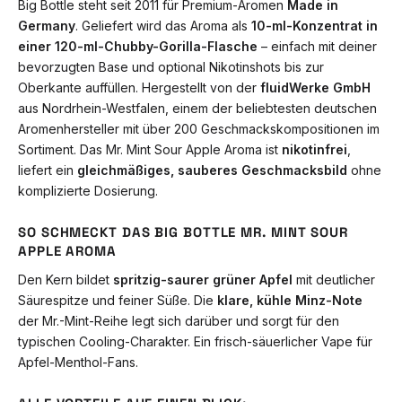
Big Bottle steht seit 2011 für Premium-Aromen
Made in
Germany
. Geliefert wird das Aroma als
10-ml-Konzentrat in
einer 120-ml-Chubby-Gorilla-Flasche
– einfach mit deiner
bevorzugten Base und optional Nikotinshots bis zur
Oberkante auffüllen. Hergestellt von der
fluidWerke GmbH
aus Nordrhein-Westfalen, einem der beliebtesten deutschen
Aromenhersteller mit über 200 Geschmackskompositionen im
Sortiment. Das Mr. Mint Sour Apple Aroma ist
nikotinfrei
,
liefert ein
gleichmäßiges, sauberes Geschmacksbild
ohne
komplizierte Dosierung.
SO SCHMECKT DAS BIG BOTTLE MR. MINT SOUR
APPLE AROMA
Den Kern bildet
spritzig-saurer grüner Apfel
mit deutlicher
Säurespitze und feiner Süße. Die
klare, kühle Minz-Note
der Mr.-Mint-Reihe legt sich darüber und sorgt für den
typischen Cooling-Charakter. Ein frisch-säuerlicher Vape für
Apfel-Menthol-Fans.