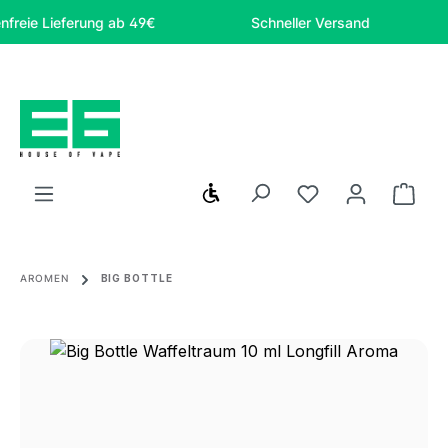
Zum Hauptinhalt springen
e Lieferung ab 49€
Schneller Versand
Si
Werkzeugleiste anzeigen
Du hast 0 Produ
Ware
AROMEN
BIG BOTTLE
Bildergalerie überspringen