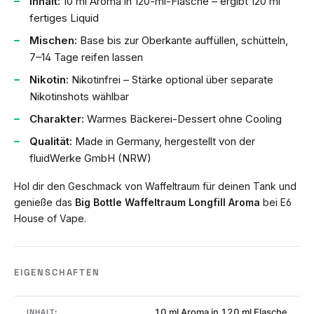
Inhalt:
10 ml Aroma in 120-ml-Flasche – ergibt 120 ml
fertiges Liquid
Mischen:
Base bis zur Oberkante auffüllen, schütteln,
7–14 Tage reifen lassen
Nikotin:
Nikotinfrei – Stärke optional über separate
Nikotinshots wählbar
Charakter:
Warmes Bäckerei-Dessert ohne Cooling
Qualität:
Made in Germany, hergestellt von der
fluidWerke GmbH (NRW)
Hol dir den Geschmack von Waffeltraum für deinen Tank und
genieße das
Big Bottle Waffeltraum Longfill Aroma
bei E6
House of Vape.
EIGENSCHAFTEN
10 ml Aroma in 120 ml Flasche
INHALT: