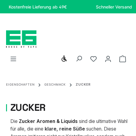
Zum Hauptinhalt springen
Kostenfreie Lieferung ab 49€
Schneller Versand
Werkzeugleiste anzeigen
Du hast 0 Produ
Ware
EIGENSCHAFTEN
GESCHMACK
ZUCKER
ZUCKER
Die
Zucker Aromen & Liquids
sind die ultimative Wahl
für alle, die eine
klare, reine Süße
suchen. Diese