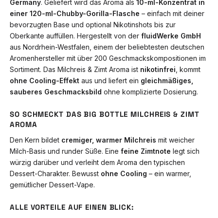
Germany
. Geliefert wird das Aroma als
10-ml-Konzentrat in
einer 120-ml-Chubby-Gorilla-Flasche
– einfach mit deiner
bevorzugten Base und optional Nikotinshots bis zur
Oberkante auffüllen. Hergestellt von der
fluidWerke GmbH
aus Nordrhein-Westfalen, einem der beliebtesten deutschen
Aromenhersteller mit über 200 Geschmackskompositionen im
Sortiment. Das Milchreis & Zimt Aroma ist
nikotinfrei
, kommt
ohne Cooling-Effekt
aus und liefert ein
gleichmäßiges,
sauberes Geschmacksbild
ohne komplizierte Dosierung.
SO SCHMECKT DAS BIG BOTTLE MILCHREIS & ZIMT
AROMA
Den Kern bildet
cremiger, warmer Milchreis
mit weicher
Milch-Basis und runder Süße. Eine
feine Zimtnote
legt sich
würzig darüber und verleiht dem Aroma den typischen
Dessert-Charakter. Bewusst
ohne Cooling
– ein warmer,
gemütlicher Dessert-Vape.
ALLE VORTEILE AUF EINEN BLICK: