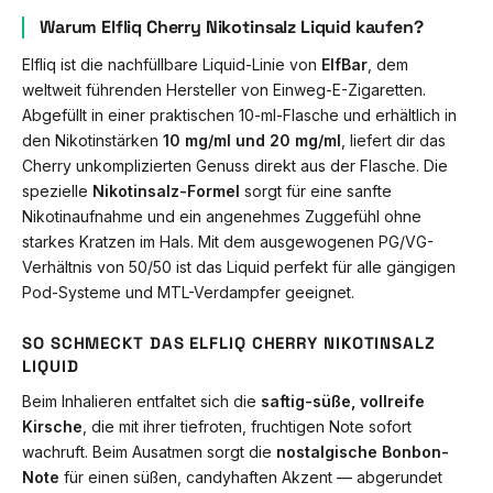
Warum Elfliq Cherry Nikotinsalz Liquid kaufen?
Elfliq ist die nachfüllbare Liquid-Linie von
ElfBar
, dem
weltweit führenden Hersteller von Einweg-E-Zigaretten.
Abgefüllt in einer praktischen 10-ml-Flasche und erhältlich in
den Nikotinstärken
10 mg/ml und 20 mg/ml
, liefert dir das
Cherry unkomplizierten Genuss direkt aus der Flasche. Die
spezielle
Nikotinsalz-Formel
sorgt für eine sanfte
Nikotinaufnahme und ein angenehmes Zuggefühl ohne
starkes Kratzen im Hals. Mit dem ausgewogenen PG/VG-
Verhältnis von 50/50 ist das Liquid perfekt für alle gängigen
Pod-Systeme und MTL-Verdampfer geeignet.
SO SCHMECKT DAS ELFLIQ CHERRY NIKOTINSALZ
LIQUID
Beim Inhalieren entfaltet sich die
saftig-süße, vollreife
Kirsche
, die mit ihrer tiefroten, fruchtigen Note sofort
wachruft. Beim Ausatmen sorgt die
nostalgische Bonbon-
Note
für einen süßen, candyhaften Akzent — abgerundet