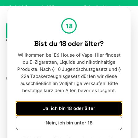
Zum Hauptinhalt springen
reie Lieferung ab 49€
Schneller Versand
18
Bist du 18 oder älter?
Werkzeugleiste anzeigen
Du hast 0 Produ
Ware
Willkommen bei E6 House of Vape. Hier findest
du E-Zigaretten, Liquids und nikotinhaltige
Produkte. Nach § 10 Jugendschutzgesetz und §
22a Tabakerzeugnisgesetz dürfen wir diese
LIQUIDS
NIKOTINSALZ LIQUIDS
ELFLIQ
ausschließlich an Volljährige verkaufen. Bitte
bestätige kurz dein Alter, bevor es losgeht.
Bildergalerie überspringen
Ja, ich bin 18 oder älter
Nein, ich bin unter 18