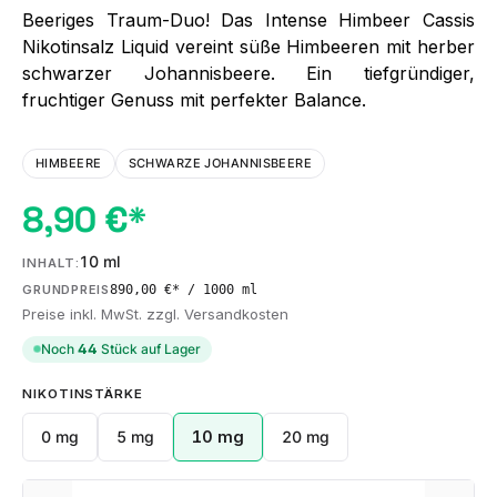
Beeriges Traum-Duo! Das Intense Himbeer Cassis
Nikotinsalz Liquid vereint süße Himbeeren mit herber
schwarzer Johannisbeere. Ein tiefgründiger,
fruchtiger Genuss mit perfekter Balance.
HIMBEERE
SCHWARZE JOHANNISBEERE
8,90 €*
10 ml
INHALT:
890,00 €* / 1000 ml
GRUNDPREIS
Preise inkl. MwSt. zzgl. Versandkosten
Noch
44
Stück auf Lager
AUSWÄHLEN
NIKOTINSTÄRKE
0 mg
5 mg
10 mg
20 mg
Produkt Anzahl: Gib den gewünschten We