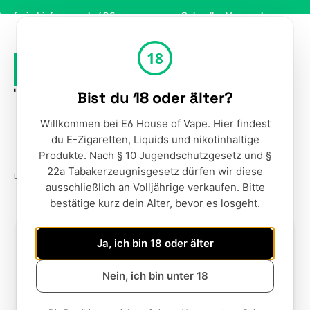
Zum Hauptinhalt springen
ie Lieferung ab 49€
Schneller Versand
S
18
Bist du 18 oder älter?
Werkzeugleiste anzeigen
Du hast 0 Produ
Ware
Willkommen bei E6 House of Vape. Hier findest
du E-Zigaretten, Liquids und nikotinhaltige
Produkte. Nach § 10 Jugendschutzgesetz und §
22a Tabakerzeugnisgesetz dürfen wir diese
LIQUIDS
NIKOTINSALZ LIQUIDS
INTENSE
ausschließlich an Volljährige verkaufen. Bitte
bestätige kurz dein Alter, bevor es losgeht.
Bildergalerie überspringen
Ja, ich bin 18 oder älter
Nein, ich bin unter 18