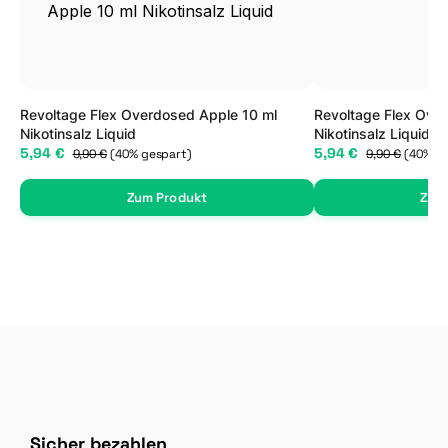
Revoltage Flex Overdosed Apple 10 ml
Revoltage Flex Over
Nikotinsalz Liquid
Nikotinsalz Liquid
5,94 €
5,94 €
9,90 €
(40% gespart)
9,90 €
(40% g
Zum Produkt
Zum
Sicher bezahlen