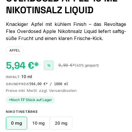
NIKOTINSALZ LIQUID
Knackiger Apfel mit kühlem Finish – das Revoltage
Flex Overdosed Apple Nikotinsalz Liquid liefert saftig-
süße Frucht und einen klaren Frische-Kick.
APFEL
5,94 €*
9,90 €*
(40% gespart)
%
10 ml
INHALT:
594,00 €* / 1000 ml
GRUNDPREIS
Preise inkl. MwSt. zzgl. Versandkosten
Noch
17
Stück auf Lager
AUSWÄHLEN
NIKOTINSTÄRKE
0 mg
10 mg
20 mg