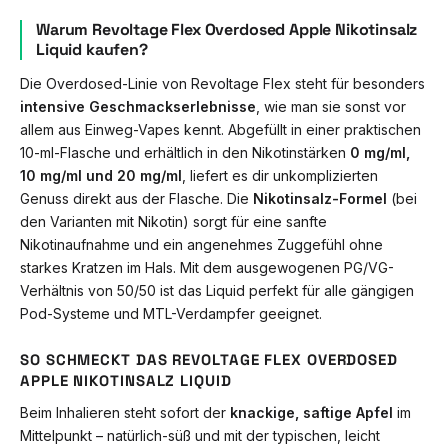
Warum Revoltage Flex Overdosed Apple Nikotinsalz
Liquid kaufen?
Die Overdosed-Linie von Revoltage Flex steht für besonders
intensive Geschmackserlebnisse
, wie man sie sonst vor
allem aus Einweg-Vapes kennt. Abgefüllt in einer praktischen
10-ml-Flasche und erhältlich in den Nikotinstärken
0 mg/ml,
10 mg/ml und 20 mg/ml
, liefert es dir unkomplizierten
Genuss direkt aus der Flasche. Die
Nikotinsalz-Formel
(bei
den Varianten mit Nikotin) sorgt für eine sanfte
Nikotinaufnahme und ein angenehmes Zuggefühl ohne
starkes Kratzen im Hals. Mit dem ausgewogenen PG/VG-
Verhältnis von 50/50 ist das Liquid perfekt für alle gängigen
Pod-Systeme und MTL-Verdampfer geeignet.
SO SCHMECKT DAS REVOLTAGE FLEX OVERDOSED
APPLE NIKOTINSALZ LIQUID
Beim Inhalieren steht sofort der
knackige, saftige Apfel
im
Mittelpunkt – natürlich-süß und mit der typischen, leicht