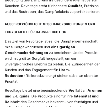
Bedeutung des Dampfens als gesündere Alternative zum
Rauchen. Revoltage steht für höchste
Qualität
, Präzision
und das Bestreben, das Dampferlebnis zu perfektionieren.
AUSSERGEWÖHNLICHE GESCHMACKSRICHTUNGEN UND E
NGAGEMENT FÜR HARM-REDUCTION
Das Ziel von Revoltage ist es, die Dampfergemeinschaft
mit außergewöhnlichen und
einzigartigen
Geschmacksrichtungen
zu bereichern. Jedes Produkt
wird mit größter Sorgfalt hergestellt, um ein
unvergleichliches Erlebnis zu bieten. Die Zufriedenheit der
Kunden und das Engagement für
Harm-
Reduction
(Risikoreduzierung) stehen dabei an oberster
Priorität.
Revoltage bietet eine beeindruckende
Vielfalt
an
Aromen
und E-Liquids
. Die Produkte sind für ihre
Intensität und
Reinheit
des Geschmacks bekannt – von fruchtigen und