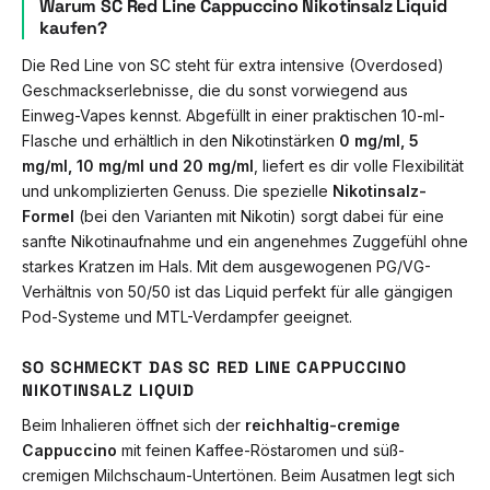
Warum SC Red Line Cappuccino Nikotinsalz Liquid
kaufen?
Die Red Line von SC steht für extra intensive (Overdosed)
Geschmackserlebnisse, die du sonst vorwiegend aus
Einweg-Vapes kennst. Abgefüllt in einer praktischen 10-ml-
Flasche und erhältlich in den Nikotinstärken
0 mg/ml, 5
mg/ml, 10 mg/ml und 20 mg/ml
, liefert es dir volle Flexibilität
und unkomplizierten Genuss. Die spezielle
Nikotinsalz-
Formel
(bei den Varianten mit Nikotin) sorgt dabei für eine
sanfte Nikotinaufnahme und ein angenehmes Zuggefühl ohne
starkes Kratzen im Hals. Mit dem ausgewogenen PG/VG-
Verhältnis von 50/50 ist das Liquid perfekt für alle gängigen
Pod-Systeme und MTL-Verdampfer geeignet.
SO SCHMECKT DAS SC RED LINE CAPPUCCINO
NIKOTINSALZ LIQUID
Beim Inhalieren öffnet sich der
reichhaltig-cremige
Cappuccino
mit feinen Kaffee-Röstaromen und süß-
cremigen Milchschaum-Untertönen. Beim Ausatmen legt sich