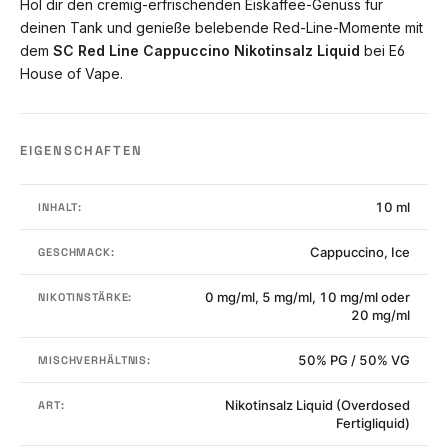
Hol dir den cremig-erfrischenden Eiskaffee-Genuss für
deinen Tank und genieße belebende Red-Line-Momente mit
dem
SC Red Line Cappuccino Nikotinsalz Liquid
bei E6
House of Vape.
EIGENSCHAFTEN
10 ml
INHALT:
Cappuccino, Ice
GESCHMACK:
0 mg/ml, 5 mg/ml, 10 mg/ml oder
NIKOTINSTÄRKE:
20 mg/ml
50% PG / 50% VG
MISCHVERHÄLTNIS:
Nikotinsalz Liquid (Overdosed
ART:
Fertigliquid)