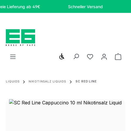
Zum Hauptinhalt springen
ieferung ab 49€
Schneller Versand
Siche
Werkzeugleiste anzeigen
Du hast 0 Produ
Ware
LIQUIDS
NIKOTINSALZ LIQUIDS
SC RED LINE
Bildergalerie überspringen