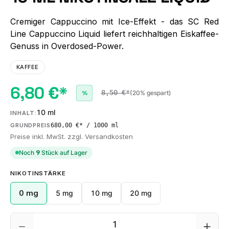
Cremiger Cappuccino mit Ice-Effekt - das SC Red
Line Cappuccino Liquid liefert reichhaltigen Eiskaffee-
Genuss in Overdosed-Power.
KAFFEE
6,80 €*
8,50 €*
(20% gespart)
%
10 ml
INHALT:
680,00 €* / 1000 ml
GRUNDPREIS
Preise inkl. MwSt. zzgl. Versandkosten
Noch
9
Stück auf Lager
AUSWÄHLEN
NIKOTINSTÄRKE
0 mg
5 mg
10 mg
20 mg
Produkt Anzahl: Gib den gewünschten We