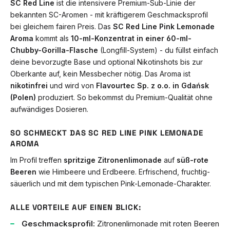
SC Red Line
ist die intensivere Premium-Sub-Linie der
bekannten SC-Aromen - mit kräftigerem Geschmacksprofil
bei gleichem fairen Preis. Das
SC Red Line Pink Lemonade
Aroma
kommt als
10-ml-Konzentrat in einer 60-ml-
Chubby-Gorilla-Flasche
(Longfill-System) - du füllst einfach
deine bevorzugte Base und optional Nikotinshots bis zur
Oberkante auf, kein Messbecher nötig. Das Aroma ist
nikotinfrei
und wird von
Flavourtec Sp. z o.o. in Gdańsk
(Polen)
produziert. So bekommst du Premium-Qualität ohne
aufwändiges Dosieren.
SO SCHMECKT DAS SC RED LINE PINK LEMONADE
AROMA
Im Profil treffen
spritzige Zitronenlimonade
auf
süß-rote
Beeren
wie Himbeere und Erdbeere. Erfrischend, fruchtig-
säuerlich und mit dem typischen Pink-Lemonade-Charakter.
ALLE VORTEILE AUF EINEN BLICK:
Geschmacksprofil:
Zitronenlimonade mit roten Beeren