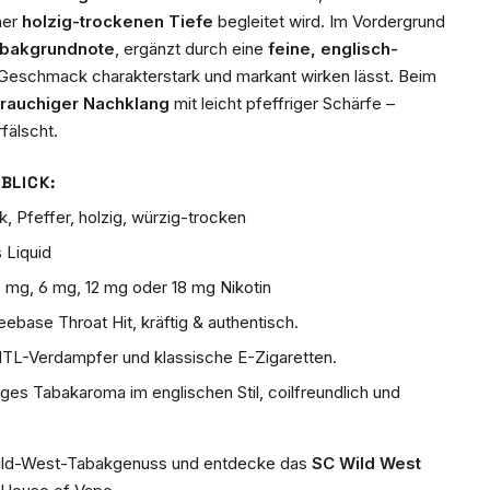
ner
holzig-trockenen Tiefe
begleitet wird. Im Vordergrund
Tabakgrundnote
, ergänzt durch eine
feine, englisch-
 Geschmack charakterstark und markant wirken lässt. Beim
-rauchiger Nachklang
mit leicht pfeffriger Schärfe –
fälscht.
BLICK:
, Pfeffer, holzig, würzig-trocken
 Liquid
 mg, 6 mg, 12 mg oder 18 mg Nikotin
ebase Throat Hit, kräftig & authentisch.
MTL-Verdampfer und klassische E-Zigaretten.
ges Tabakaroma im englischen Stil, coilfreundlich und
 Wild-West-Tabakgenuss und entdecke das
SC Wild West