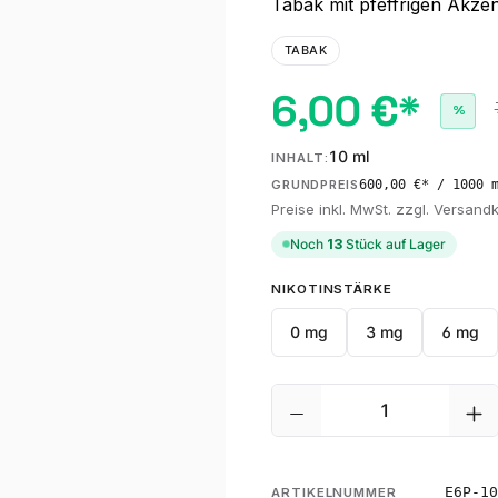
Tabak mit pfeffrigen Akzen
TABAK
6,00 €*
%
10 ml
INHALT:
600,00 €* / 1000 
GRUNDPREIS
Preise inkl. MwSt. zzgl. Versand
Noch
13
Stück auf Lager
AUSWÄHLEN
NIKOTINSTÄRKE
0 mg
3 mg
6 mg
Produkt Anzahl: G
E6P-10
ARTIKELNUMMER