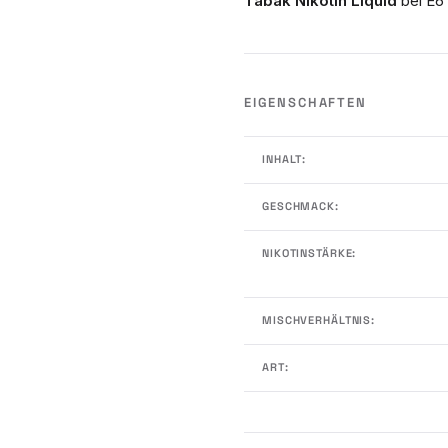
Tabak Nikotin Liquid
bei E6
EIGENSCHAFTEN
INHALT:
GESCHMACK:
NIKOTINSTÄRKE:
MISCHVERHÄLTNIS:
ART: