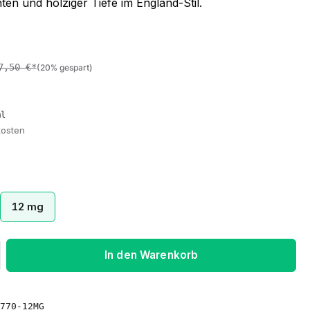
ten und holziger Tiefe im England-Stil.
7,50 €*
(20% gespart)
ml
kosten
12 mg
ib den gewünschten Wert ein oder benu
In den Warenkorb
770-12MG