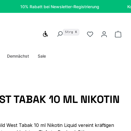
10% Rabatt bei Newsletter-Registrierung
Kostenfrei
Strg K
Werkzeugleiste anzeigen
Du hast 0 Produ
Ware
Demnächst
Sale
ST TABAK 10 ML NIKOTIN
ld West Tabak 10 ml Nikotin Liquid vereint kräftigen