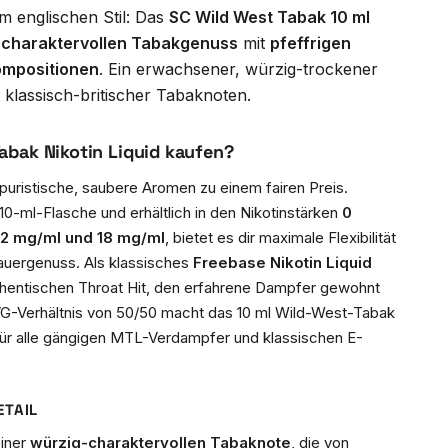
im englischen Stil: Das
SC Wild West Tabak 10 ml
n
charaktervollen Tabakgenuss
mit
pfeffrigen
ompositionen
. Ein erwachsener, würzig-trockener
klassisch-britischer Tabaknoten.
abak Nikotin Liquid kaufen?
 puristische, saubere Aromen zu einem fairen Preis.
 10-ml-Flasche und erhältlich in den Nikotinstärken
0
12 mg/ml und 18 mg/ml
, bietet es dir maximale Flexibilität
auergenuss. Als klassisches
Freebase Nikotin Liquid
authentischen Throat Hit, den erfahrene Dampfer gewohnt
-Verhältnis von 50/50 macht das 10 ml Wild-West-Tabak
 für alle gängigen MTL-Verdampfer und klassischen E-
ETAIL
einer
würzig-charaktervollen Tabaknote
, die von