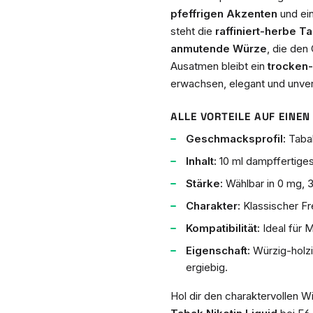
pfeffrigen Akzenten
und ei
steht die
raffiniert-herbe 
anmutende Würze
, die den
Ausatmen bleibt ein
trocken
erwachsen, elegant und unver
ALLE VORTEILE AUF EINEN 
Geschmacksprofil:
Tabak
Inhalt:
10 ml dampffertiges
Stärke:
Wählbar in 0 mg, 3
Charakter:
Klassischer Fre
Kompatibilität:
Ideal für 
Eigenschaft:
Würzig-holzi
ergiebig.
Hol dir den charaktervollen