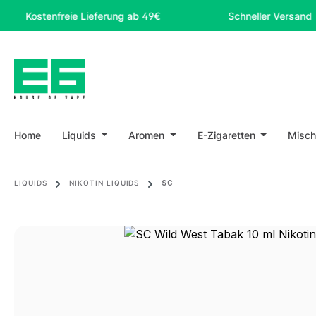
m Hauptinhalt springen
Zur Suche springen
Zur Hauptnavigation springen
tenfreie Lieferung ab 49€
Schneller Versand
Home
Liquids
Aromen
E-Zigaretten
Misch
LIQUIDS
NIKOTIN LIQUIDS
SC
Bildergalerie überspringen