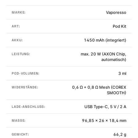
Vaporesso
MARKE:
Pod Kit
ART:
1450 mAh (integriert)
AKKU:
max. 20 W (AXON Chip,
LEISTUNG:
automatisch)
3 ml
POD-VOLUMEN:
0,6 Ω + 0,8 Ω Mesh (COREX
WIDERSTÄNDE:
SMOOTH)
USB Type-C, 5 V / 2 A
LADE-ANSCHLUSS:
96,85 × 26 × 18,4 mm
MASSE:
66,2 g
GEWICHT: