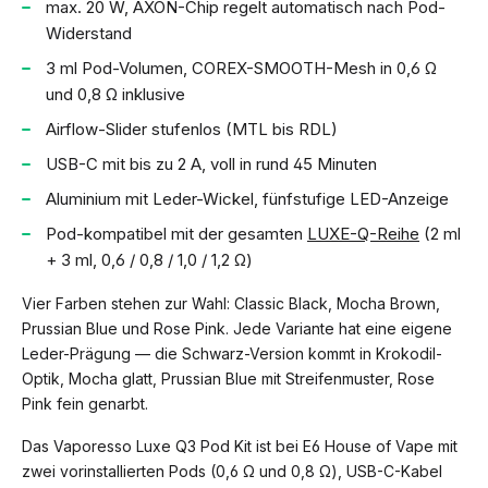
max. 20 W, AXON-Chip regelt automatisch nach Pod-
Widerstand
3 ml Pod-Volumen, COREX-SMOOTH-Mesh in 0,6 Ω
und 0,8 Ω inklusive
Airflow-Slider stufenlos (MTL bis RDL)
USB-C mit bis zu 2 A, voll in rund 45 Minuten
Aluminium mit Leder-Wickel, fünfstufige LED-Anzeige
Pod-kompatibel mit der gesamten
LUXE-Q-Reihe
(2 ml
+ 3 ml, 0,6 / 0,8 / 1,0 / 1,2 Ω)
Vier Farben stehen zur Wahl: Classic Black, Mocha Brown,
Prussian Blue und Rose Pink. Jede Variante hat eine eigene
Leder-Prägung — die Schwarz-Version kommt in Krokodil-
Optik, Mocha glatt, Prussian Blue mit Streifenmuster, Rose
Pink fein genarbt.
Das Vaporesso Luxe Q3 Pod Kit ist bei E6 House of Vape mit
zwei vorinstallierten Pods (0,6 Ω und 0,8 Ω), USB-C-Kabel