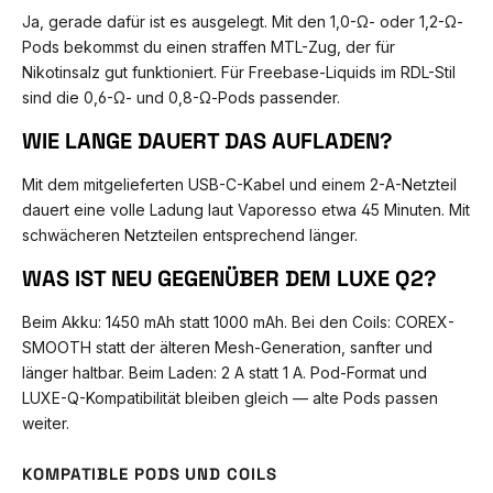
Ja, gerade dafür ist es ausgelegt. Mit den 1,0-Ω- oder 1,2-Ω-
Pods bekommst du einen straffen MTL-Zug, der für
Nikotinsalz gut funktioniert. Für Freebase-Liquids im RDL-Stil
sind die 0,6-Ω- und 0,8-Ω-Pods passender.
WIE LANGE DAUERT DAS AUFLADEN?
Mit dem mitgelieferten USB-C-Kabel und einem 2-A-Netzteil
dauert eine volle Ladung laut Vaporesso etwa 45 Minuten. Mit
schwächeren Netzteilen entsprechend länger.
WAS IST NEU GEGENÜBER DEM LUXE Q2?
Beim Akku: 1450 mAh statt 1000 mAh. Bei den Coils: COREX-
SMOOTH statt der älteren Mesh-Generation, sanfter und
länger haltbar. Beim Laden: 2 A statt 1 A. Pod-Format und
LUXE-Q-Kompatibilität bleiben gleich — alte Pods passen
weiter.
KOMPATIBLE PODS UND COILS