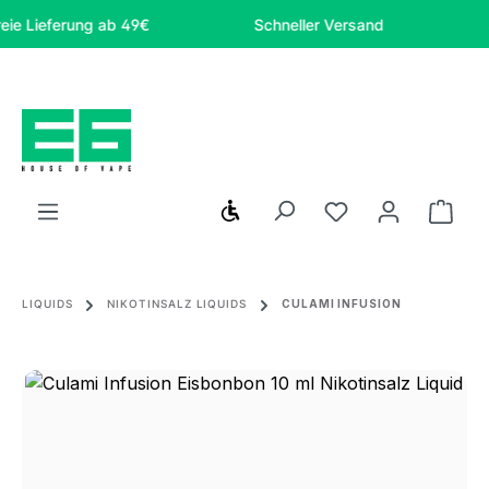
Zum Hauptinhalt springen
ieferung ab 49€
Schneller Versand
Siche
Werkzeugleiste anzeigen
Du hast 0 Produ
Ware
LIQUIDS
NIKOTINSALZ LIQUIDS
CULAMI INFUSION
Bildergalerie überspringen