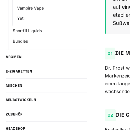
auf ein
Vampire Vape
etablie
Yeti
Süßwar
Shortfill Liquids
Bundles
DIE 
AROMEN
Dr. Frost 
E-ZIGARETTEN
Markenzeic
einen länge
MISCHEN
wachsende
SELBSTWICKELN
DIE 
ZUBEHÖR
HEADSHOP
Bestseller: