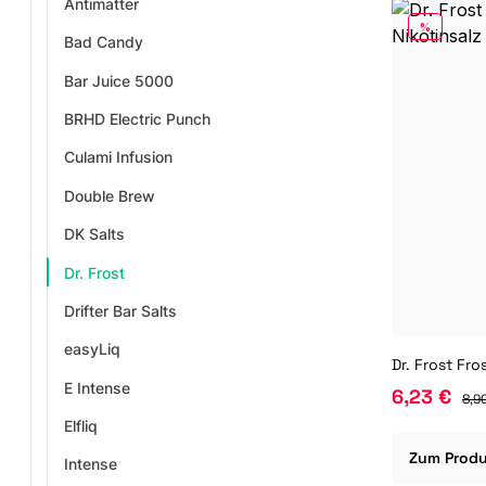
Antimatter
RABATT
%
Bad Candy
Bar Juice 5000
BRHD Electric Punch
Culami Infusion
Double Brew
DK Salts
Dr. Frost
Drifter Bar Salts
easyLiq
E Intense
6,23 €
8,9
Elfliq
Zum Prod
Intense