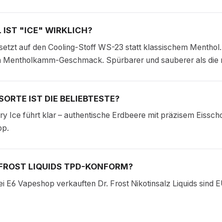
 IST "ICE" WIRKLICH?
 setzt auf den Cooling-Stoff WS-23 statt klassischem Menthol.
n Mentholkamm-Geschmack. Spürbarer und sauberer als die 
ORTE IST DIE BELIEBTESTE?
y Ice führt klar – authentische Erdbeere mit präzisem Eissc
pp.
 FROST LIQUIDS TPD-KONFORM?
bei E6 Vapeshop verkauften Dr. Frost Nikotinsalz Liquids sind E