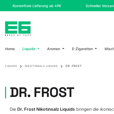
m Hauptinhalt springen
Zur Suche springen
Zur Hauptnavigation springen
Kostenfreie Lieferung ab 49€
Schneller Versand
Home
Liquids
Aromen
E-Zigaretten
Misc
LIQUIDS
NIKOTINSALZ LIQUIDS
DR. FROST
DR. FROST
Die
Dr. Frost Nikotinsalz Liquids
bringen die ikonisc