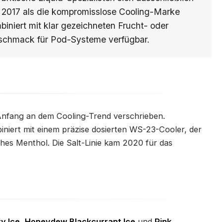
eit 2017 als die kompromisslose Cooling-Marke
mbiniert mit klar gezeichneten Frucht- oder
schmack für Pod-Systeme verfügbar.
 Anfang an dem Cooling-Trend verschrieben.
niert mit einem präzise dosierten WS-23-Cooler, der
ches Menthol. Die Salt-Linie kam 2020 für das
y Ice
,
Honeydew Blackcurrant Ice
und
Pink