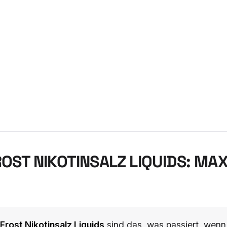
ROST NIKOTINSALZ LIQUIDS: MA
 Frost Nikotinsalz Liquids
sind das, was passiert, wenn 