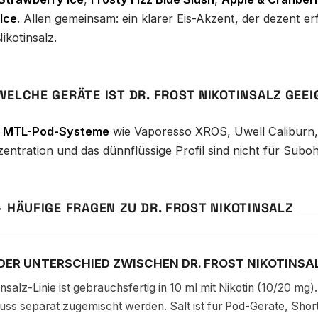
Ice
. Allen gemeinsam: ein klarer Eis-Akzent, der dezent er
ikotinsalz.
WELCHE GERÄTE IST DR. FROST NIKOTINSALZ GEE
r
MTL-Pod-Systeme
wie Vaporesso XROS, Uwell Caliburn,
zentration und das dünnflüssige Profil sind nicht für Sub
– HÄUFIGE FRAGEN ZU DR. FROST NIKOTINSALZ
 DER UNTERSCHIED ZWISCHEN DR. FROST NIKOTINSA
insalz-Linie ist gebrauchsfertig in 10 ml mit Nikotin (10/20 mg)
uss separat zugemischt werden. Salt ist für Pod-Geräte, Shor