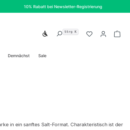
10% Rabatt bei Newsletter-Registrierung
Kostenf
Strg K
Werkzeugleiste anzeigen
Du hast 0 Produ
Ware
Demnächst
Sale
e in ein sanftes Salt-Format. Charakteristisch ist der