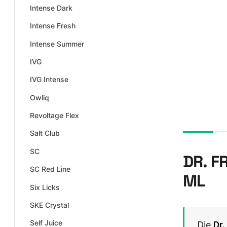
Intense Dark
Intense Fresh
Intense Summer
IVG
IVG Intense
Owliq
Revoltage Flex
Salt Club
SC
DR. F
SC Red Line
ML
Six Licks
SKE Crystal
Self Juice
Die
Dr.