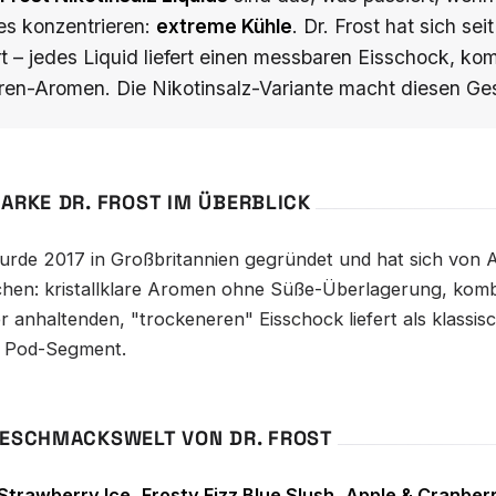
es konzentrieren:
extreme Kühle
. Dr. Frost hat sich s
rt – jedes Liquid liefert einen messbaren Eisschock, ko
en-Aromen. Die Nikotinsalz-Variante macht diesen Ge
MARKE DR. FROST IM ÜBERBLICK
wurde 2017 in Großbritannien gegründet und hat sich von
hen: kristallklare Aromen ohne Süße-Überlagerung, kombi
r anhaltenden, "trockeneren" Eisschock liefert als klassis
 Pod-Segment.
GESCHMACKSWELT VON DR. FROST
Strawberry Ice
,
Frosty Fizz Blue Slush
,
Apple & Cranberr