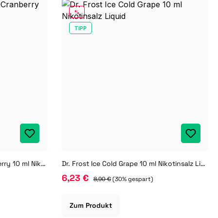
RABATT
%
TIPP
Dr. Frost Ice Cold Apple Cranberry 10 ml Nikotinsalz Liquid
Dr. Frost Ice Cold Grape 10 ml Nikotinsalz Liquid
6,23 €
8,90 €
(30% gespart)
Zum Produkt