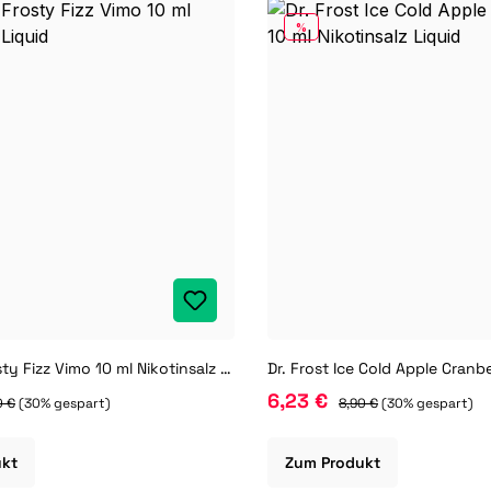
RABATT
%
Dr. Frost Frosty Fizz Vimo 10 ml Nikotinsalz Liquid
6,23 €
0 €
(30% gespart)
8,90 €
(30% gespart)
ukt
Zum Produkt