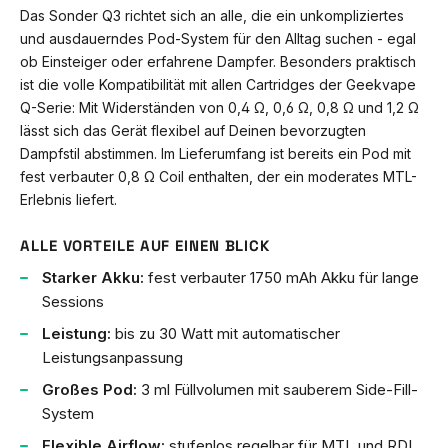
Das Sonder Q3 richtet sich an alle, die ein unkompliziertes
und ausdauerndes Pod-System für den Alltag suchen - egal
ob Einsteiger oder erfahrene Dampfer. Besonders praktisch
ist die volle Kompatibilität mit allen Cartridges der Geekvape
Q-Serie: Mit Widerständen von 0,4 Ω, 0,6 Ω, 0,8 Ω und 1,2 Ω
lässt sich das Gerät flexibel auf Deinen bevorzugten
Dampfstil abstimmen. Im Lieferumfang ist bereits ein Pod mit
fest verbauter 0,8 Ω Coil enthalten, der ein moderates MTL-
Erlebnis liefert.
ALLE VORTEILE AUF EINEN BLICK
Starker Akku:
fest verbauter 1750 mAh Akku für lange
Sessions
Leistung:
bis zu 30 Watt mit automatischer
Leistungsanpassung
Großes Pod:
3 ml Füllvolumen mit sauberem Side-Fill-
System
Flexible Airflow:
stufenlos regelbar für MTL und RDL