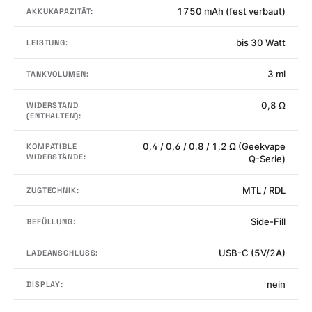
1750 mAh (fest verbaut)
AKKUKAPAZITÄT:
bis 30 Watt
LEISTUNG:
3 ml
TANKVOLUMEN:
0,8 Ω
WIDERSTAND
(ENTHALTEN):
0,4 / 0,6 / 0,8 / 1,2 Ω (Geekvape
KOMPATIBLE
WIDERSTÄNDE:
Q-Serie)
MTL / RDL
ZUGTECHNIK:
Side-Fill
BEFÜLLUNG:
USB-C (5V/2A)
LADEANSCHLUSS:
nein
DISPLAY: