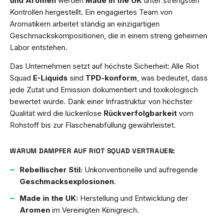
und Aromen
werden
Made in the UK
unter strengsten
Kontrollen hergestellt. Ein engagiertes Team von
Aromatikern arbeitet ständig an einzigartigen
Geschmackskompositionen, die in einem streng geheimen
Labor entstehen.
Das Unternehmen setzt auf höchste Sicherheit: Alle Riot
Squad
E-Liquids
sind
TPD-konform
, was bedeutet, dass
jede Zutat und Emission dokumentiert und toxikologisch
bewertet wurde. Dank einer Infrastruktur von höchster
Qualität wird die lückenlose
Rückverfolgbarkeit
vom
Rohstoff bis zur Flaschenabfüllung gewährleistet.
WARUM DAMPFER AUF RIOT SQUAD VERTRAUEN:
Rebellischer Stil:
Unkonventionelle und aufregende
Geschmacksexplosionen
.
Made in the UK:
Herstellung und Entwicklung der
Aromen
im Vereinigten Königreich.