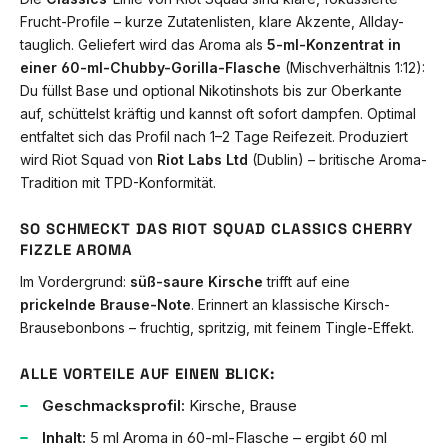
Frucht-Profile – kurze Zutatenlisten, klare Akzente, Allday-
tauglich. Geliefert wird das Aroma als
5-ml-Konzentrat in
einer 60-ml-Chubby-Gorilla-Flasche
(Mischverhältnis 1:12):
Du füllst Base und optional Nikotinshots bis zur Oberkante
auf, schüttelst kräftig und kannst oft sofort dampfen. Optimal
entfaltet sich das Profil nach 1–2 Tage Reifezeit. Produziert
wird Riot Squad von
Riot Labs Ltd
(Dublin) – britische Aroma-
Tradition mit TPD-Konformität.
SO SCHMECKT DAS RIOT SQUAD CLASSICS CHERRY
FIZZLE AROMA
Im Vordergrund:
süß-saure Kirsche
trifft auf eine
prickelnde Brause-Note
. Erinnert an klassische Kirsch-
Brausebonbons – fruchtig, spritzig, mit feinem Tingle-Effekt.
ALLE VORTEILE AUF EINEN BLICK:
Geschmacksprofil:
Kirsche, Brause
Inhalt:
5 ml Aroma in 60-ml-Flasche – ergibt 60 ml