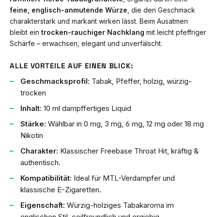
feine, englisch-anmutende Würze
, die den Geschmack
charakterstark und markant wirken lässt. Beim Ausatmen
bleibt ein
trocken-rauchiger Nachklang
mit leicht pfeffriger
Schärfe – erwachsen, elegant und unverfälscht.
ALLE VORTEILE AUF EINEN BLICK:
Geschmacksprofil:
Tabak, Pfeffer, holzig, würzig-
trocken
Inhalt:
10 ml dampffertiges Liquid
Stärke:
Wählbar in 0 mg, 3 mg, 6 mg, 12 mg oder 18 mg
Nikotin
Charakter:
Klassischer Freebase Throat Hit, kräftig &
authentisch.
Kompatibilität:
Ideal für MTL-Verdampfer und
klassische E-Zigaretten.
Eigenschaft:
Würzig-holziges Tabakaroma im
englischen Stil, coilfreundlich und ergiebig.