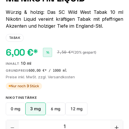
Würzig & holzig: Das SC Wild West Tabak 10 ml
Nikotin Liquid vereint kräftigen Tabak mit pfeffrigen
Akzenten und holziger Tiefe im England-Stil.
TABAK
6,00 €*
7,50 €*
(20% gespart)
%
10 ml
INHALT:
600,00 €* / 1000 ml
GRUNDPREIS
Preise inkl. MwSt. zzgl. Versandkosten
Nur noch
3
Stück
AUSWÄHLEN
NIKOTINSTÄRKE
0 mg
3 mg
6 mg
12 mg
Produkt Anzahl: Gib den gewünschten We