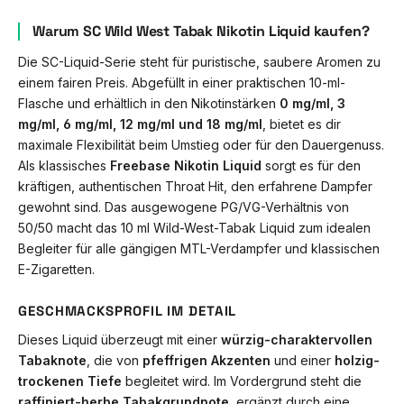
Warum SC Wild West Tabak Nikotin Liquid kaufen?
Die SC-Liquid-Serie steht für puristische, saubere Aromen zu
einem fairen Preis. Abgefüllt in einer praktischen 10-ml-
Flasche und erhältlich in den Nikotinstärken
0 mg/ml, 3
mg/ml, 6 mg/ml, 12 mg/ml und 18 mg/ml
, bietet es dir
maximale Flexibilität beim Umstieg oder für den Dauergenuss.
Als klassisches
Freebase Nikotin Liquid
sorgt es für den
kräftigen, authentischen Throat Hit, den erfahrene Dampfer
gewohnt sind. Das ausgewogene PG/VG-Verhältnis von
50/50 macht das 10 ml Wild-West-Tabak Liquid zum idealen
Begleiter für alle gängigen MTL-Verdampfer und klassischen
E-Zigaretten.
GESCHMACKSPROFIL IM DETAIL
Dieses Liquid überzeugt mit einer
würzig-charaktervollen
Tabaknote
, die von
pfeffrigen Akzenten
und einer
holzig-
trockenen Tiefe
begleitet wird. Im Vordergrund steht die
raffiniert-herbe Tabakgrundnote
, ergänzt durch eine