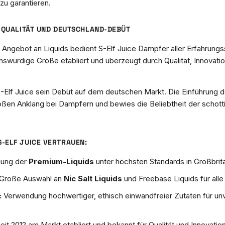
u garantieren.
M-QUALITÄT UND DEUTSCHLAND-DEBÜT
ngebot an Liquids bedient S-Elf Juice Dampfer aller Erfahrungs
enswürdige Größe etabliert und überzeugt durch Qualität, Innovati
S-Elf Juice sein Debüt auf dem deutschen Markt. Die Einführung 
oßen Anklang bei Dampfern und bewies die Beliebtheit der schot
-ELF JUICE VERTRAUEN:
lung der
Premium-Liquids
unter höchsten Standards in Großbrit
Große Auswahl an
Nic Salt Liquids
und Freebase Liquids für alle
:
Verwendung hochwertiger, ethisch einwandfreier Zutaten für un
eit 2012 am Markt etabliert und bekannt für Qualität und Innovation