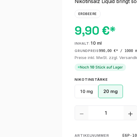
Nikotinsalz Liquid bringt 
ERDBEERE
9,90 €*
10 ml
INHALT:
990,00 €* / 1000 
GRUNDPREIS
Preise inkl. MwSt. zzgl. Versand
Noch
10
Stück auf Lager
AUSWÄHLEN
NIKOTINSTÄRKE
10 mg
20 mg
Produkt Anzahl: G
E6P-10
ARTIKELNUMMER