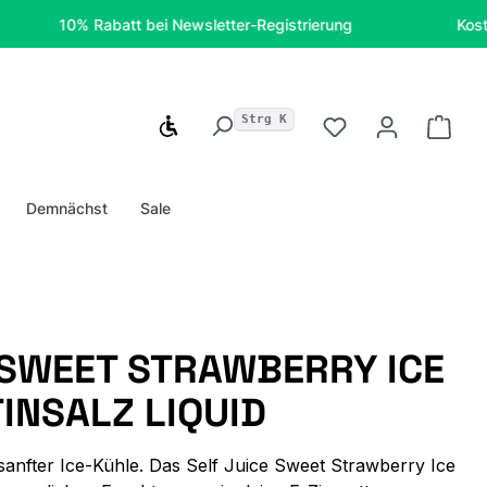
10% Rabatt bei Newsletter-Registrierung
Kostenfreie 
Strg K
Werkzeugleiste anzeigen
Du hast 0 Produ
Ware
Demnächst
Sale
 SWEET STRAWBERRY ICE
TINSALZ LIQUID
sanfter Ice-Kühle. Das Self Juice Sweet Strawberry Ice