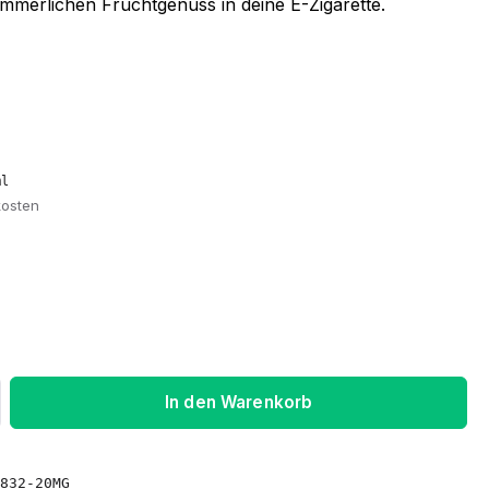
sommerlichen Fruchtgenuss in deine E-Zigarette.
ml
kosten
ib den gewünschten Wert ein oder benu
In den Warenkorb
832-20MG