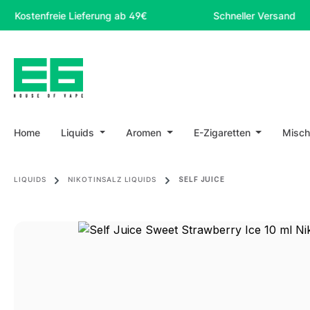
m Hauptinhalt springen
Zur Suche springen
Zur Hauptnavigation springen
enfreie Lieferung ab 49€
Schneller Versand
Home
Liquids
Aromen
E-Zigaretten
Misch
LIQUIDS
NIKOTINSALZ LIQUIDS
SELF JUICE
Bildergalerie überspringen