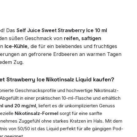
od! Das
Self Juice Sweet Strawberry Ice 10 ml
 den süßen Geschmack von
reifen, saftigen
en
Ice-Kühle
, die für ein belebendes und fruchtiges
nnerungen an gefrorene Erdbeeren an warmen Tagen
jedem Zug.
t Strawberry Ice Nikotinsalz Liquid kaufen?
mponierte Geschmacksprofile und hochwertige Nikotinsalz-
bgefüllt in einer praktischen 10-ml-Flasche und erhältlich
ml und 20 mg/ml
, liefert es dir unkomplizierten Genuss
pezielle
Nikotinsalz-Formel
sorgt für eine sanfte
enehmes Zuggefühl ohne starkes Kratzen im Hals. Mit dem
s von 50/50 ist das Liquid perfekt für alle gängigen Pod-
r geeignet.