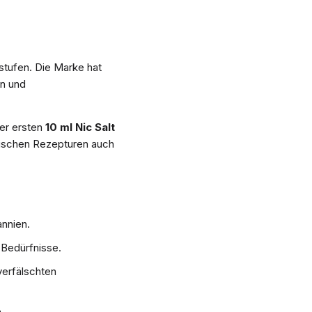
stufen. Die Marke hat
on und
der ersten
10 ml Nic Salt
tischen Rezepturen auch
annien.
 Bedürfnisse.
verfälschten
.