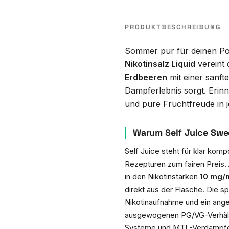
PRODUKTBESCHREIBUNG
Sommer pur für deinen P
Nikotinsalz Liquid
vereint
Erdbeeren
mit einer sanft
Dampferlebnis sorgt. Eri
und pure Fruchtfreude in 
Warum Self Juice Swee
Self Juice steht für klar ko
Rezepturen zum fairen Preis. A
in den Nikotinstärken
10 mg/
direkt aus der Flasche. Die s
Nikotinaufnahme und ein ang
ausgewogenen PG/VG-Verhältni
Systeme und MTL-Verdampfe