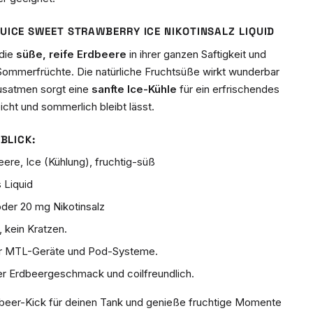
UICE SWEET STRAWBERRY ICE NIKOTINSALZ LIQUID
 die
süße, reife Erdbeere
in ihrer ganzen Saftigkeit und
 Sommerfrüchte. Die natürliche Fruchtsüße wirkt wunderbar
usatmen sorgt eine
sanfte Ice-Kühle
für ein erfrischendes
cht und sommerlich bleibt lässt.
BLICK:
ere, Ice (Kühlung), fruchtig-süß
 Liquid
der 20 mg Nikotinsalz
kein Kratzen.
ür MTL-Geräte und Pod-Systeme.
r Erdbeergeschmack und coilfreundlich.
dbeer-Kick für deinen Tank und genieße fruchtige Momente