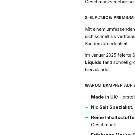
Geschmackserlebnisse z
S-ELF JUICE: PREMIU
Mit einem umfassenden A
sich schnell als vertrau
Kundenzufriedenheit.
Im Januar 2025 feierte 
Liquids
fand schnell gr
hierzulande.
WARUM DAMPFER AUF S
Made in UK:
Herstel
Nic Salt Spezialist:
Reine Inhaltsstoffe
Geschmack.
Erfahrene Marke:
S