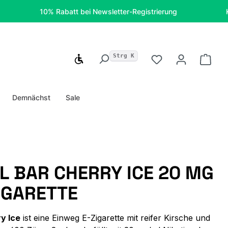
10% Rabatt bei Newsletter-Registrierung
Kostenfr
Strg K
Werkzeugleiste anzeigen
Du hast 0 Produ
Ware
Demnächst
Sale
L BAR CHERRY ICE 20 MG
IGARETTE
y Ice
ist eine Einweg E-Zigarette mit reifer Kirsche und