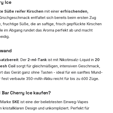
y Ice
te Süße reifer Kirschen
mit einer
erfrischenden,
 Kirschgeschmack entfaltet sich bereits beim ersten Zug
, fruchtige Süße, die an saftige, frisch gepflückte Kirschen
ühle im Abgang rundet das Aroma perfekt ab und macht
idig.
fwand
satzbereit
: Der
2-ml-Tank
ist mit Nikotinsalz-Liquid in
20
esh Coil
sorgt für gleichmäßigen, intensiven Geschmack,
ert das Gerät ganz ohne Tasten - ideal für ein sanftes Mund-
fest verbaute 350-mAh-Akku reicht für bis zu 600 Züge.
 Bar Cherry Ice kaufen?
n Marke
SKE
ist eine der beliebtesten Einweg-Vapes
 kristallklaren Design und unkompliziert. Perfekt für