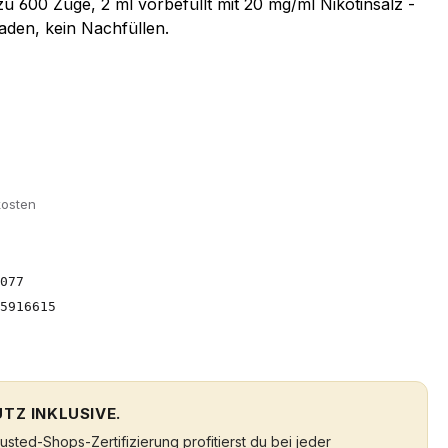
zu 600 Züge, 2 ml vorbefüllt mit 20 mg/ml Nikotinsalz -
Laden, kein Nachfüllen.
kosten
077
5916615
TZ INKLUSIVE.
sted-Shops-Zertifizierung profitierst du bei jeder