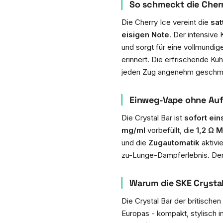
So schmeckt die Cherr
Die Cherry Ice vereint die
sat
eisigen Note
. Der intensive
und sorgt für eine vollmundige
erinnert. Die erfrischende K
jeden Zug angenehm geschme
Einweg-Vape ohne Au
Die Crystal Bar ist
sofort ein
mg/ml
vorbefüllt, die
1,2 Ω M
und die
Zugautomatik
aktivi
zu-Lunge-Dampferlebnis. Der 
Warum die SKE Crystal
Die Crystal Bar der britische
Europas - kompakt, stylisch im