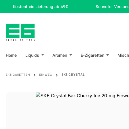
m Hauptinhalt springen
Zur Suche springen
Zur Hauptnavigation springen
ostenfreie Lieferung ab 49€
Schneller Versand
Home
Liquids
Aromen
E-Zigaretten
Misch
E-ZIGARETTEN
EINWEG
SKE CRYSTAL
Bildergalerie überspringen