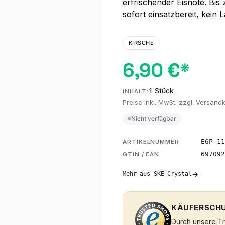
erfrischender Eisnote. Bis 
sofort einsatzbereit, kein 
KIRSCHE
6,90 €*
1 Stück
INHALT:
Preise inkl. MwSt. zzgl. Versand
Nicht verfügbar
E6P-11
ARTIKELNUMMER
697092
GTIN / EAN
→
Mehr aus SKE Crystal
KÄUFERSCHU
Durch unsere Tru