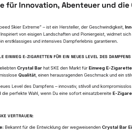
e für Innovation, Abenteuer und die 
peed Skier Extreme” – ist ein Hersteller, der Geschwindigkeit,
Inn
 Inspiriert von eisigen Landschaften und Pioniergeist, widmet sic
 ein erstklassiges und intensives Dampferlebnis garantieren.
LE EINWEG E-ZIGARETTEN FÜR EIN NEUES LEVEL DES DAMPFENS
beliebten
Crystal Bar
hat SKE den Markt für
Einweg E-Zigarett
omisslose
Qualität
, einen herausragenden Geschmack und ein stilv
neues Level des Dampfens – innovativ, stilvoll und kompromisslos 
 die perfekte Wahl, wenn Du eine sofort einsatzbereite
E-Zigare
SKE VERTRAUEN:
e:
Bekannt für die Entwicklung der wegweisenden
Crystal Bar
E