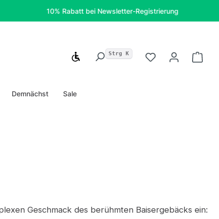
10% Rabatt bei Newsletter-Registrierung
Koste
Strg K
Werkzeugleiste anzeigen
Du hast 0 Produ
Ware
Demnächst
Sale
komplexen Geschmack des berühmten Baisergebäcks ein: