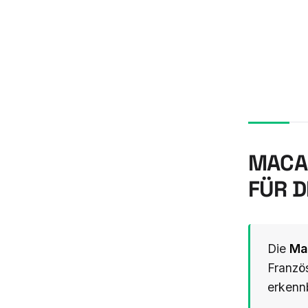
MACAR
ÜR DE
Die
Ma
Französ
erkenn