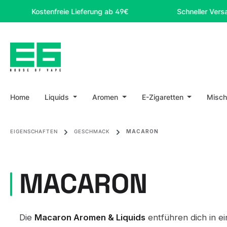
m Hauptinhalt springen
Zur Suche springen
Zur Hauptnavigation springen
Kostenfreie Lieferung ab 49€
Schneller Versand
Home
Liquids
Aromen
E-Zigaretten
Misch
EIGENSCHAFTEN
GESCHMACK
MACARON
MACARON
Die
Macaron Aromen & Liquids
entführen dich in e