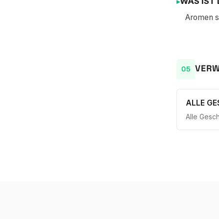
WAS IST 
Aromen si
VERW
ALLE G
Alle Gesc