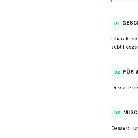
GESC
Charakteri
subtil-deze
FÜR 
Dessert-Li
MISC
Dessert- u