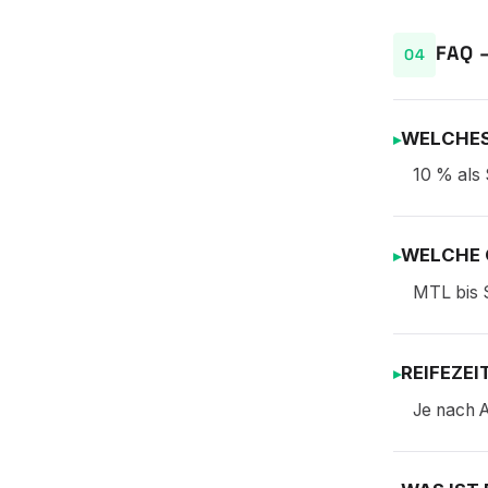
FAQ 
WELCHES
10 % als 
WELCHE 
MTL bis 
REIFEZEI
Je nach A