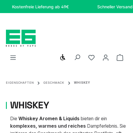
Zum Hauptinhalt springen
Kostenfreie Lieferung ab 49€
Schneller Versand
Werkzeugleiste anzeigen
Du hast 0 Produ
Ware
EIGENSCHAFTEN
GESCHMACK
WHISKEY
WHISKEY
Die
Whiskey Aromen & Liquids
bieten dir ein
komplexes, warmes und reiches
Dampferlebnis. Sie