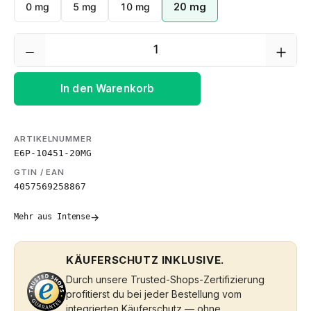
0 mg
5 mg
10 mg
20 mg
Produkt Anzahl: Gib den gewünschten We
In den Warenkorb
ARTIKELNUMMER
E6P-10451-20MG
GTIN / EAN
4057569258867
→
Mehr aus Intense
KÄUFERSCHUTZ INKLUSIVE.
Durch unsere Trusted-Shops-Zertifizierung
profitierst du bei jeder Bestellung vom
integrierten Käuferschutz — ohne