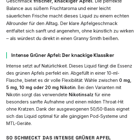
Geschmack
frischer, knackiger Äpfel
. Die perfekte
Balance aus süßem Fruchtaroma und einer leicht
säuerlichen Frische macht dieses Liquid zu einem echten
Allrounder für den Alltag. Der klare Apfelgeschmack
entfaltet sich sanft und angenehm, ohne künstlich zu wirken
– als würdest du direkt in einen Granny Smith beißen.
Intense Grüner Apfel: Der knackige Klassiker
Intense setzt auf Natürlichkeit. Dieses Liquid fängt die Essenz
des grünen Apfels perfekt ein. Abgefüllt in einer 10-ml-
Flasche, bietet es dir volle Flexibilität: Wähle zwischen
0 mg,
5 mg, 10 mg oder 20 mg Nikotin
. Bei den Varianten mit
Nikotin sorgt das verwendete
Nikotinsalz
für eine
besonders sanfte Aufnahme und einen milden Throat-Hit
ohne Kratzen. Dank der ausgewogenen 50/50-Basis eignet
sich das Liquid optimal für alle gängigen Pod-Systeme und
MTL-Geräte.
SO SCHMECKT DAS INTENSE GRÜNER APFEL