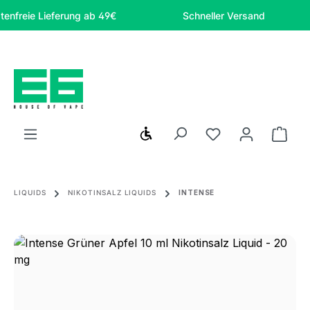
Zum Hauptinhalt springen
eie Lieferung ab 49€
Schneller Versand
Werkzeugleiste anzeigen
Du hast 0 Produ
Ware
LIQUIDS
NIKOTINSALZ LIQUIDS
INTENSE
Bildergalerie überspringen