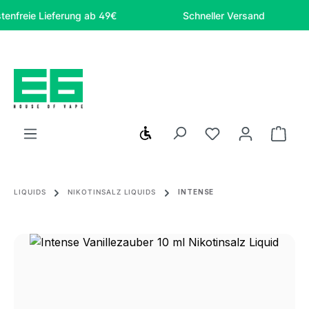
Zum Hauptinhalt springen
eie Lieferung ab 49€
Schneller Versand
Werkzeugleiste anzeigen
Du hast 0 Produ
Ware
LIQUIDS
NIKOTINSALZ LIQUIDS
INTENSE
Bildergalerie überspringen